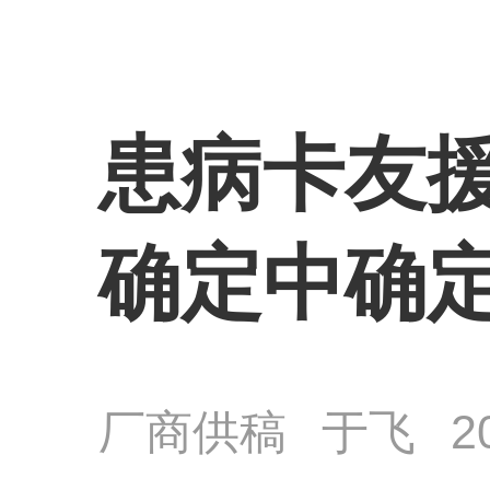
患病卡友
确定中确
厂商供稿
于飞
2