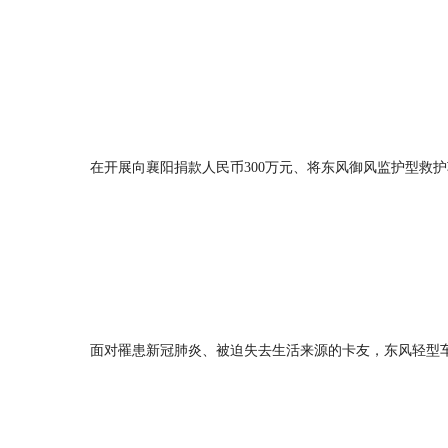
在开展向襄阳捐款人民币300万元、将东风御风监护型救
面对罹患新冠肺炎、被迫失去生活来源的卡友，东风轻型车