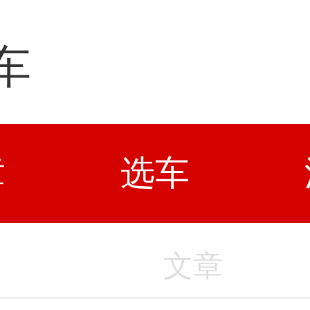
车
章
选车
文章