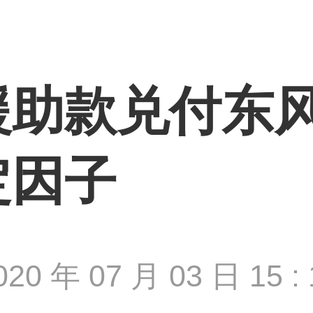
援助款兑付东
定因子
020 年 07 月 03 日 15 : 