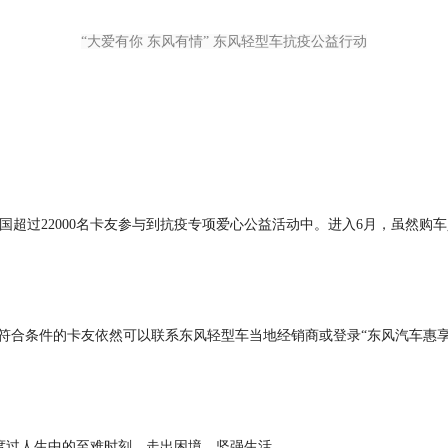
“大爱有你 东风有情” 东风轻型车抗疫公益行动
全国超过22000名卡友参与到抗疫专项爱心公益活动中。进入6月，虽然
所有符合条件的卡友依然可以联系东风轻型车当地经销商或登录“东风汽车惠
度过人生中的至难时刻，走出困境、坚强生活。