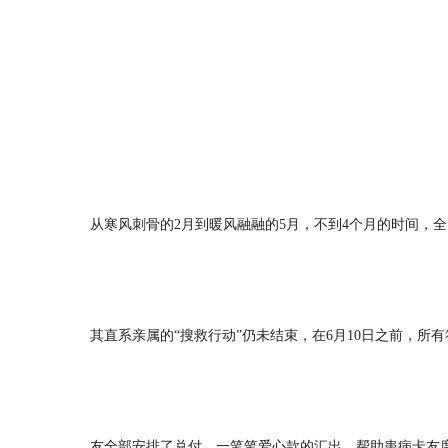
从寒风刺骨的2月到暖风融融的5月，不到4个月的时间，
其直系亲属的“搜救行动”仍未结束，在6月10日之前，
友全部安排了兑付，一笔笔爱心款的汇出，帮助患病卡友