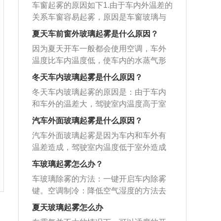
内外空气形成对流，温差减小。后挡风
一种装置。
车窗起雾的原因如下1.由于车内外温差的
到冷的玻璃就会凝结成小水珠，也是所
加热：利用热风吹玻璃使其干燥。汽车
关系车窗容易起雾，原因是车窗玻璃与
说的雾。夏天汽车起雾的原因：冷风吹
的玻璃起雾的原因：车内外有一定温
外界相接触温度较低，车内的水蒸气凝
出来之后就会把玻璃区域的温度吹得很
夏天车前窗外玻璃起雾是什么原因？
差，如果车内外的温度不一样，温度低
结在玻璃上形成雾气。2.车窗温度低于露
低，而这种低温玻璃碰到外面比较高温
的一面表面水分的饱和蒸汽压低于周围
因为夏天开车一般都会使用空调，车外
点温度：在空气湿度一定时，如果车窗
的空气，再加上空气湿度比较大，就很
环境的蒸汽压，水汽就会聚集到玻璃表
温度比车内温度低，使车内的水蒸气形
温度低于露点温度，就很容易在车窗的
容易在外面形成一层水雾。用空调去除
面，以微小的水珠形式渗析出来形成雾
成许多微小的水珠，而前挡风玻璃表面
表面形成结露，前风挡玻璃就会出现常
冬天车内玻璃起雾是什么原因？
雾气：去除的手动空调车型只需直接将
气。车玻璃除雾的方法：按除雾键，开
并不是绝对平整(有很多小坑)，所以这些
见到的起雾现象。3.车窗两侧有一定温
风速调至最大，并打开空调的A/C开关，
冬天车内玻璃起雾的原因是：由于车内
空调制冷（A/C）开关，温度调到最低，
小水珠就附在前挡风玻璃上，形成玻璃
差：如果车窗两边的温度不一样，温度
空调温度设定也调至最低，此时按下前
和车外的温差大，驾驶室内温度高于室
开外循环就可以除雾。车玻璃起雾开冷
起雾。祛除方法如下：1、开窗对流：如
低的那一面的表面水分的饱和蒸汽压低
窗除雾键就可以看到车窗上的水雾慢慢
外，造成驾驶室内的水气凝结在内挡风
风或是暖风都可以，但暖风除雾的速度
果雾气不大，可将两侧车窗打开一条缝
汽车外面玻璃起雾是什么原因？
于周围环境的蒸汽压，水汽就会聚集到
散去。而自动空调则需按下空调AUTO开
玻璃上形成雾气。预防汽车内玻璃有雾
没有冷风快。最有效的是开冷风，可以
隙，让车内的空气进行对流，车内的温
玻璃表面，以微小的水珠形式渗析出
汽车外面玻璃起雾是因为车内和车外有
关，将温度调至最低并按下前窗除雾键
气的方法是：1、使用防雾巾擦拭；2、
把干燥的冷气直接吹到玻璃上，使水蒸
度接近车外温度时雾气就会散去，但是
来，形成常见的雾气。4.露点温度与起雾
温差造成，驾驶室内温度低于室外造成
即可。对于带有后窗加热除雾功能的车
提前喷涂防雾剂。汽车内玻璃有雾气的
气不能在玻璃上凝聚，达到除雾的目
这种方法只适用于低速行驶的状态。2、
现象有着紧密的联系，如果露点的温度
驾驶室外的水汽凝结在挡风玻璃外面形
型来说，按下后窗除雾按钮也可以加速
解决办法是：1、打开两侧的车窗；2、
车玻璃起雾怎么办？
的。暖风除雾的方法和冷气除雾一样，
调节出风口方向：选择吹风风向，不要
高于0摄氏度，就会出现结雾现象;如果露
成水雾，这种现象多见于冬季。夏天仅
后窗的除雾速度，并可保持其不再起
把空调的外循环打开；3、将出风口调成
但需要注意的是雨天不要使用暖风除
吹前挡风玻璃，即可消除雾气。
车玻璃除雾的方法：一键开启车内除雾
点温度低于0摄氏度，就会出现结霜现
有在雨天才会起雾，因为那时外界汽体
雾。使用专业除雾剂：防雾剂使用前，
除雾模式；4、在冬季时利用空调制冷除
雾，刚开始会加重雾气。汽车玻璃起雾
键。空调制冷：降低空气湿度的方法去
象。
空气湿度大，但是溫度并不低，潮湿的
先将前挡风玻璃内侧擦拭干净，然后喷
湿功能，降低空气湿度；5、在夏季时利
时要开外循环。空调制冷：利用空调制
除雾汽。空调暖风：利用降低温度差的
汽体遇到凉的玻璃之后水蒸气会凝结成
夏天玻璃起雾怎么办
上适量防雾剂，待防雾剂凝固后，用清
用降低温度差的方法去除；6、抹布沾上
冷除湿功能，降低空气湿度的方法去除
方法去除结雾。喷涂防雾剂等预防：利
小水滴，也就是成雾。汽车玻璃除雾方