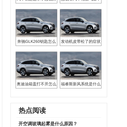
没有反应
足
奔驰GLK260钥匙怎么
发动机皮带松了的症状
换电池
奥迪油箱盖打不开怎么
福睿斯新风系统是什么
办
热点阅读
开空调玻璃起雾是什么原因？