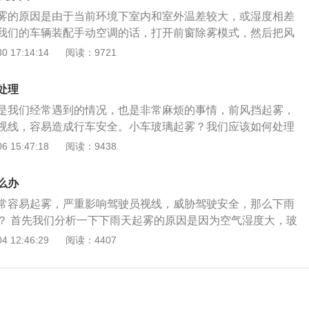
启一定角度，便可迅速去除雾气，关闭车窗，待车内温度上升
雾的原因是由于当前环境下室内和室外温差较大，或湿度相差
产生。
我们的车辆装配手动空调的话，打开前窗除雾模式，然后把风
A/C开关，再将温度调至最低，就可以将车窗玻璃上的雾气吹
 17:14:14
阅读：9721
辆装配自动空调的话，一般只需要按下一键除霜按键，也会很
环境温度比较冷，不适合开冷风，我们也可以开启暖风空调，
处理
然后也是开启前窗除雾模式，几分钟雾气就消失了。一般后风
是我们经常遇到的情况，也是非常麻烦的事情，前风挡起雾，
热，我们可以直接开启后风挡加热和后视镜加热功能，也可快
视线，容易造成行车安全。小车玻璃起雾？我们应该如何处理
雾气的再次产生。
接的办法就是我们先找一块干净的布将车风挡玻璃擦干净，然后
 15:47:18
阅读：9438
吹前风档模式，是这样的话，前风挡就不容易起雾了。我们也
剂或者肥皂水在车风挡内侧擦一层，这样的话就不容易起雾
么办
以选择市面上的一些玻璃防雾剂，然后把它涂在玻璃内侧，这
常容易起雾，严重影响驾驶员视线，威胁驾驶安全，那么下雨
了。
？ 首先我们分析一下下雨天起雾的原因是因为空气湿度大，玻
水蒸气凝结在了前风挡玻璃上。所以，如果我们的车辆装配手
 12:46:29
阅读：4407
前窗除雾模式，然后把风速调到最大，打开A/C开关，再将温
会玻璃上的雾气就没了。如果我们的车辆装配自动空调的话，
键除霜按键，很快就会消除雾气。如果环境温度比较冷，不适
可以开启暖风空调，将风量调至最大，然后也就是开启前窗除