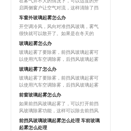
洁的毛巾擦拭干净即可。防雾剂可以在
洗洁精或是肥皂水擦拭。
在雾气并不大的情况下，可以适度的开
雾汽。当夏天特别是多人进入车内以
用防雾剂等预防产品形成保护膜，可以
法：开窗对流：如果雾气不大可以将两
水分子与玻璃内侧表面之间形成一个驱
启两侧窗户让空气对流，这样清除了挡
后，没有及时开空调，人呼出的气体湿
有效地防止水汽在玻璃上的凝结而形成
侧的车窗打开一条缝隙，这样让车内的
水层，从而保持玻璃表面的洁净，防止
风玻璃两侧的温差，雾气自然就难以产
度较大，很快前风挡就会结雾。这时可
的雾层。开窗对流：打开两侧车窗，车
车窗外玻璃起雾怎么办
空气进行对流，车内的温度慢慢接近车
结雾。
生了。或者开启空调冷风，可以在很短
打开空调向前风挡吹冷风，利用空调除
内外空气形成对流，温差减小。后挡风
外温度，雾气就会散去。空调除雾：将
开空调冷风，风向对准挡风玻璃，雾气
的时间内清除雾气。不过有车主朋友
湿功能，稍许即可除去前风挡上的雾
加热：利用热风吹玻璃使其干燥。汽车
风量适当调高，同时打开制冷开关，这
很快就可以散开了。如果是在冬天的
问，倘若雾气是在挡风玻璃外面该怎么
汽。但是如果湿气过大，利用空调效果
的玻璃起雾的原因：车内外有一定温
时冷风会吹到玻璃上，雾气很快就会一
话，就打开空调暖风去对准挡风玻璃，
办？首先我们可以尝试用雨刮器刮一
玻璃起雾怎么办
不明显时，可稍微打开一点车窗，使之
差，如果车内外的温度不一样，温度低
散而尽，效果很快很直接。此外还可以
雾气也会散去。因为车窗外玻璃起雾是
下，不过雾太大，雨刮的作用也不显
快速降低驾驶室内的湿度。当然也可以
的一面表面水分的饱和蒸汽压低于周围
玻璃起雾了要除雾，前挡风玻璃起雾可
热风除雾，打开热风既不会增加额外的
因为车内外的温差大，只要消除这个温
著。那么我们可以采取冬季制暖除雾的
和空调相配合使用，效果会更快些。空
环境的蒸汽压，水汽就会聚集到玻璃表
以使用汽车空调除雾，后挡风玻璃起雾
能耗，还可以舒适的开车。玻璃除雾
差就可以了。车窗有雾气的时候，除了
方式，把空调温度调至制暖，自动空调
调暖风：利用降低温度差的方法去除结
面，以微小的水珠形式渗析出来形成雾
可以使用电热丝除雾。在除雾时建议打
剂：这种除雾剂喷在汽车挡风玻璃上或
开空调消除以外，还有以下的办法。第
玻璃起雾了怎么办
调高温度，旋转风向开关，调至吹玻
雾。冬季利用暖风往玻璃上吹热风，快
气。车玻璃除雾的方法：按除雾键，开
开汽车空调的外循环模式，这样可以快
者用毛巾擦在汽车玻璃上也很有效。一
一就是最简单的，打开窗户，让车外面
璃，一会雾气便会消退，效果十分显
玻璃起雾了要除雾，前挡风玻璃起雾可
速把前玻璃温度提高，降低车窗玻璃内
空调制冷（A/C）开关，温度调到最低，
速除雾，并且可以防止再次起雾。如果
般用一次除雾剂可以坚持半个月左右不
的空气进入到车内，等到车内外温度一
著。缺点当然是太热，夏季本来就热，
以使用汽车空调除雾，后挡风玻璃起雾
外表面的温差，可及时防止前风挡玻璃
开外循环就可以除雾。车玻璃起雾开冷
是车内起雾，那是因为车内乘客呼吸时
再产生雾气，是冬日除雾的好方法。用
致的时候，雾气就会消除了。第二就是
还要打开暖风，当然待雾气消退后，就
可以使用电热丝除雾。在除雾时建议打
的雾汽过重，但有一点说明，后面和侧
风或是暖风都可以，但暖风除雾的速度
产生了水蒸汽，水蒸汽遇到比较凉的挡
前窗玻璃起雾怎么办
毛巾擦车窗：形成的小水珠直接用毛巾
使用车窗防雾剂，在网上购买是非常便
可以马上关闭暖风了。既然前挡风玻璃
开汽车空调的外循环模式，这样可以快
面的玻璃温度升得慢，因此需要较长时
没有冷风快。最有效的是开冷风，可以
风玻璃后会形成小水滴，这样挡风玻璃
擦去就会除掉雾气，注意最好先停好车
捷的，只要在开车之前喷一些防雾剂在
如果前挡风玻璃起雾了，可以打开前挡
起雾这么麻烦，有没有办法可以预防
速除雾，并且可以防止再次起雾。如果
间才能去除全部的雾。无论是自动还是
把干燥的冷气直接吹到玻璃上，使水蒸
上就会形成一层雾。前挡风玻璃下方有
辆，确保安全下擦去雾气，若是在行驶
毛巾上，用毛巾去擦拭车窗，车窗就不
风玻璃除雾功能，这样可以除去前挡风
呢？我们可以准备1支除雾剂，价钱也不
是车内起雾，那是因为车内乘客呼吸时
手动空调，空调打开，有利于除湿；空
气不能在玻璃上凝聚，达到除雾的目
一排空调出风口，这一排空调出风口可
中这样会影响安全行驶，造成安全隐
会起雾了，效果可以维持一周左右。第
玻璃上的雾气。前挡风玻璃起雾主要是
贵，外出前只需要将其匀称喷在车窗玻
产生了水蒸汽，水蒸汽遇到比较凉的挡
前挡风玻璃玻璃起雾怎么处理 车前玻璃
调温度控制不要处于最冷位置，否则长
的。暖风除雾的方法和冷气除雾一样，
以帮助前挡风玻璃除雾。后挡风玻璃是
患。
三种方法在家就可以做到的，那就是在
因为车内外温差相差太大导致的，此时
璃表层，随后用干毛巾擦拭干净就可
风玻璃后会形成小水滴，这样挡风玻璃
起雾怎么处理
时间除霜风挡玻璃外侧容易起雾。喷涂
但需要注意的是雨天不要使用暖风除
利用电加热丝来加热除雾的。在除雾时