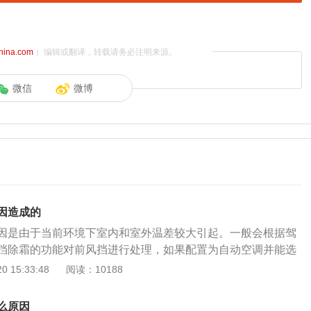
china.com
）编辑或翻译，转载请务必注明来源。
微信
微博
因造成的
因是由于当前环境下室内和室外温差较大引起。一般会根据驾
挡除霜的功能对前风挡进行处理，如果配置为自动空调并能选
，建议选择到前风挡和中间出风口位置，并将后风挡加热功能
 15:33:48
阅读：10188
璃就由于温度一直在调控，就不会起雾。如不能同时选择两个
，开启前风挡除霜功能和后风挡加热功能，如两侧玻璃起雾的
么原因