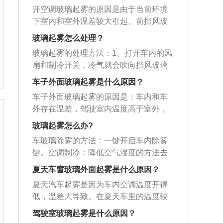
开空调玻璃起雾的原因是由于当前环境
下室内和室外温差较大引起。前挡风玻
璃起雾的解决方法：1、前挡风除霜：一
玻璃起雾怎么处理？
般会根据驾驶环境，采用前风挡除霜的
玻璃起雾的处理方法：1、打开车内的风
功能对前风挡进行处理，如果配置为自
扇和制冷开关，冷气就会吹向挡风玻璃
动空调并能选择出风口位置，建议选择
很快可将雾气清除；2、将车停好启动空
到前风挡和中间出风口位置，并将后风
车子外面玻璃起雾是什么原因？
调，将空调温度调节按钮转到热风方
挡加热功能开启，这样车内玻璃就由于
车子外面玻璃起雾的原因是：车内和车
向，然后选择除雾挡，用热风将雾气烘
温度一直在调控，就不会起雾。2、后挡
外存在温差，驾驶室内温度高于室外，
干。除雾时可将空调转换为外循环，让
风加热：如不能同时选择两个方向同时
造成驾驶室内的水汽凝结在内挡风玻璃
外面新鲜空气进入驾驶室，这种方法不
玻璃起雾怎么办?
出风，开启前风挡除霜功能和后挡风加
上形成雾。解决方法是启动空调，将空
会反复起雾，而且车内温度更宜人。车
热功能，如两侧玻璃起雾，可以将玻璃
车玻璃除雾的方法：一键开启车内除雾
调温度调节按钮转到热风方向，然后按
内温度低，车外温度高时，可以发现空
开启一定角度，便可迅速去除雾气，关
键。空调制冷：降低空气湿度的方法去
下除雾挡，用热空调制造的热风将车内
调风吹到玻璃的地方，在车外的玻璃表
闭车窗，待车内温度上升后，便不会有
除雾汽。空调暖风：利用降低温度差的
风挡雾气烘干，除雾时可将空调转换为
夏天车窗玻璃外面起雾是什么原因？
面会形成一些水珠，这是空气中的水分
雾气产生。
方法去除结雾。喷涂防雾剂等预防：利
外循环，让外面新鲜空气进入驾驶室。
遇到冷时凝结出的水珠，与空调水的形
夏天汽车起雾是因为车内空调温度开得
用防雾剂等预防产品形成保护膜，可以
汽车空调的功能是对车内空气的温度、
成是一个原理。
低，温差大导致。在夏天车里的温度较
有效地防止水汽在玻璃上的凝结而形成
湿度、洁净度和空气流速等参数进行调
低，车外的温度较高，车外的热空气碰
的雾层。开窗对流：打开两侧车窗，车
驾驶室玻璃起雾是什么原因？
节，以满足人体舒适或工艺过程要求的
到冷的玻璃，车外空气里面的水蒸气遇