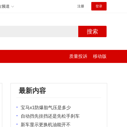
方频道
注册
登录
搜索
质量投诉
移动版
最新内容
宝马x1防爆胎气压是多少
自动挡先挂挡还是先松手刹车
新车显示更换机油能开不