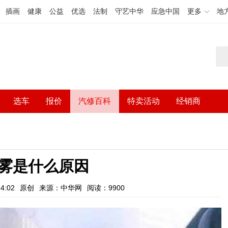
插画
健康
公益
优选
法制
守艺中华
应急中国
更多
地
选车
报价
汽修百科
特卖活动
经销商
雾是什么原因
4:02
原创
来源：中华网
阅读：9900