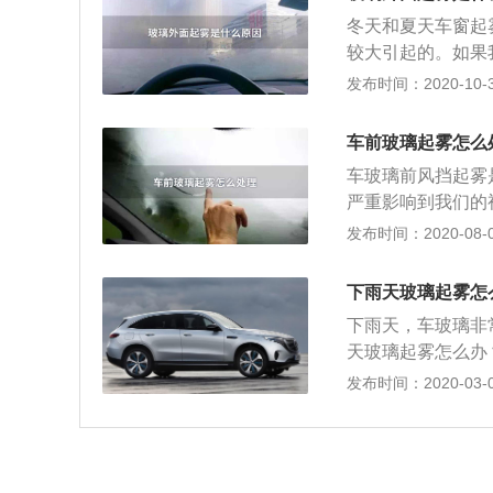
话，可以将玻璃开
冬天和夏天车窗起
后，变不会有雾气
较大引起的。如果
速调到最大，打开
发布时间：2020-10-30
干。如果我们的车
快消除雾气。如果
车前玻璃起雾怎么
将风量调至最大，
车玻璃前风挡起雾
挡玻璃都带有电加
严重影响到我们的
速去除雾气和防止
了？ 当然，最直
发布时间：2020-08-06
再开启空调暖风，
可以用家里的洗涤
下雨天玻璃起雾怎
了，当然我们也可
下雨天，车玻璃非
样也就不容易起雾
天玻璃起雾怎么办
璃内外温差较大，
发布时间：2020-03-04
动空调的话，打开
度调至最低，不一
一般只需要按下一
合开冷风，我们也