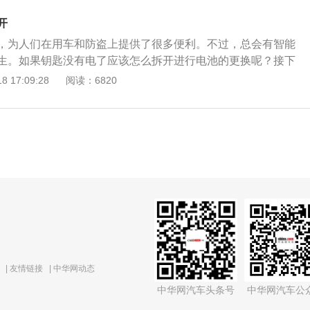
池的极性方向，选择相同电压的电池。如果电池电压不足或没
下金属饰盖，沿着缝隙打开盖板，两侧要均匀，注意电池的极
会有提示：“未检测到遥控钥匙”，会提示我们驾驶员检查我们
开
一字小螺丝刀取出电池，选择相同型号的电池安装，安装方法
安装：安装电池、安装饰板、安装机械钥匙，电池更换完毕。
，为人们在用车和防盗上提供了很多便利。不过，总会有智能
电池、安装饰盖、安装金属盖、锁止机构、安装机械钥匙，安
更换不当，可能损坏车钥匙，安装时注意正确的极性，选择尺
生。如果钥匙没有电了应该怎么拆开进行电池的更换呢？接下
2月之后的遥控钥匙电池更换，推动应急钥匙的锁止机构，取下机
电池。
 首先将机械钥匙拔出来，然后让钥匙的徽标向上，找一个合适
 17:09:28
阅读：6820
打开饰板，打开缝隙后稍微用力外推，拔下饰板，用小螺丝刀
钥匙凹槽内，左右使力，撬开钥匙后盖，这时就可以看见钥匙
池的极性方向，选择相同电压的电池。如果电池电压不足或没
旧电池，安装新电池，遥控钥匙进行复位。复位后再试一下遥
会有提示：“未检测到遥控钥匙”，会提示我们驾驶员检查我们
功能。如果都可以正常工作，说明更换电池的工作成功完成。
安装：安装电池、安装饰板、安装机械钥匙，电池更换完毕。
带智能遥控钥匙的电池使用频率非常高，所以电池的寿命就会
更换不当，可能损坏车钥匙，安装时注意正确的极性，选择尺
一年半到两年之间遥控电池就应该换一次。这样可以避免打不
电池。
不好用的情况发生。
|
友情链接
|
中华网动态
中华网汽车头条号
中华网汽车公