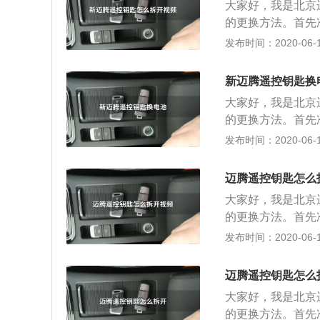
大家好，我是北京
的更换方法。首先
月之前的车钥匙，
发布时间：2020-06-12
解16年12月之
推动金属饰盖，取
新迈腾遥控钥匙换
性，正极向外，用
大家好，我是北京
与拆卸相反：安装
的更换方法。首先
装完毕；18年1
月之前的车钥匙，
发布时间：2020-06-12
械钥匙，沿着缝隙
解16年12月之
取出电池，注意电
推动金属饰盖，取
电时，车辆仪表上
迈腾遥控钥匙怎么
性，正极向外，用
的电池电量。恢复
大家好，我是北京
与拆卸相反：安装
提示大家如果电池
的更换方法。首先
装完毕；18年1
寸和规格相同的新
月之前的车钥匙，
发布时间：2020-06-11
械钥匙，沿着缝隙
解16年12月之
取出电池，注意电
推动金属饰盖，取
电时，车辆仪表上
迈腾遥控钥匙怎么
性，正极向外，用
的电池电量。恢复
大家好，我是北京
与拆卸相反：安装
提示大家如果电池
的更换方法。首先
装完毕；18年1