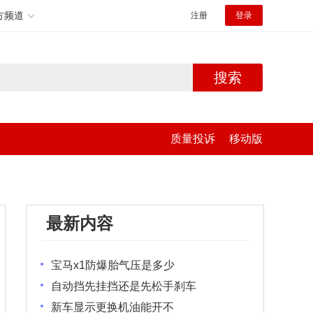
方频道
注册
登录
搜索
质量投诉
移动版
最新内容
宝马x1防爆胎气压是多少
自动挡先挂挡还是先松手刹车
新车显示更换机油能开不