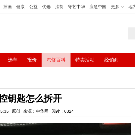
插画
健康
公益
优选
法制
守艺中华
应急中国
更多
地
选车
报价
汽修百科
特卖活动
经销商
控钥匙怎么拆开
5:35
原创
来源：中华网
阅读：6324