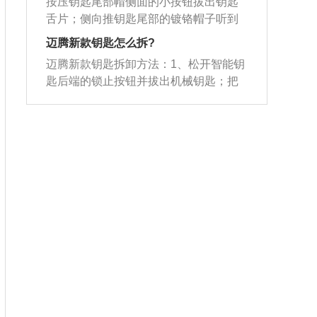
起，使其能够提供更大的功率和更好的
按压钥匙尾部帽侧面的小按钮拔出钥匙
的无线射频技术和最先进的车辆编码识
机，分别是1.4升涡轮增压发动机、低功
扭矩特性。
舌片；侧向推钥匙尾部的镀铬帽子听到
别系统，当驾驶员触碰车门把手时，传
率版2.0升涡轮增压发动机、高功率版2.0
嗒声后即可向上拔出帽子；用两手指的
感器探测到智能钥匙发出的信号，自动
迈腾新款钥匙怎么拆?
升涡轮增压发动机，与这三款发动机匹
大拇指抠在侧面槽内掰开钥匙盒即可拆
打开车门，驾驶员在离开车辆时，汽车
配的都是7速双离合变速箱。
迈腾新款钥匙拆卸方法：1、松开智能钥
开。靠近汽车时，驾驶员将口袋里的钥
可以自动上锁并进入防盗模式。随着无
匙后端的锁止按钮并拔出机械钥匙；把
匙靠近汽车时，钥匙和汽车便开始通过
线射频技术的发展和广泛应用，汽车钥
刀口用布包住的平头螺丝刀（A）插入转
无线电交换已设定好的指令信息。随即
匙从原来的机械钥匙变成遥控钥匙是必
角的缝中并旋转，以把上下两部分分
汽车的关闭系统和安全系统以及发动机
然的趋势，使用智能钥匙还可以使汽车
开；2、用螺丝刀插入小块的空隙中去，
的控制系统全部被激活。打开车门时，
不需要机械钥匙就可以启动发动机，只
选择大的空隙插入，然后顺时针旋转螺
只要驾驶员一碰触车门把手，传感器就
需要按动一键启动按钮即可启动车辆。
丝刀，撬开外壳；3、用螺丝刀插入电池
会探测到这一压力，同时伺服发动机便
底部，轻轻上翘就能卸掉电池，然后把
会打开车门门锁。接着座椅，转向盘和
准备好的电池塞入、塞紧，按照顺序组
外后视镜便会自动调整到合适于车主的
成起来就完成了；4、更换电池时，要确
位置。启动前，驾驶员踩下制动踏板，
保电极接触的地方没有污垢、油脂以及
转向盘锁会被随即打开，同时启动按钮
其他异物；更换电池之后，检查确保智
也会被释放，最后主制动器自动松开。
能钥匙的所有功能工作正常。
下车时，驾驶员必须按下锁车钮，如果
闪光灯亮起则表示车门已安全上锁。汽
车上锁的同时，钥匙和汽车就会重新约