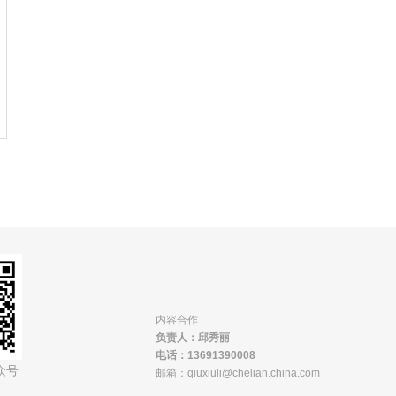
定好一个新的指令信息。汽车业观察家
们的典型反应是无法实现。确实，日本
汽车制造商惯常制造小而可靠的经济型
轿车，而且，对于那些欧洲豪华品牌，
即使是美国三大汽车公司也只能望其项
背。Honda在想什么？即使作为经济型
轿车制造商，它也不是数一数二的。它
怎么可能在豪华车市场中竞争。
内容合作
负责人：邱秀丽
电话：13691390008
众号
邮箱：qiuxiuli@chelian.china.com