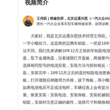
视频简介
王伟跃
|
维修技师，北京运通兴恩（一汽大众4S
擅长一汽大众全系车型车辆维修保养、故障诊断
大家好，我是北京运通兴恩技术经理王伟跃。
一字小螺丝刀。这是两把迈腾车钥匙，一把是16年
法不同。
我们先来讲解
16年12月之前的车钥匙
盖，取下金属饰盖，沿着缝隙打开盖板，两侧要均
选择相同型号的电池安装，安装方法与拆卸相反：
匙，安装完毕；18年12月之后的遥控钥匙电池
板，打开缝隙后稍微用力外推，拔下饰板，用小螺
如果电池电压不足或没电时，车辆仪表上会有提示
量。恢复安装：安装电池、安装饰板、安装机械钥
钥匙，安装时注意正确的极性，选择尺寸和规格相