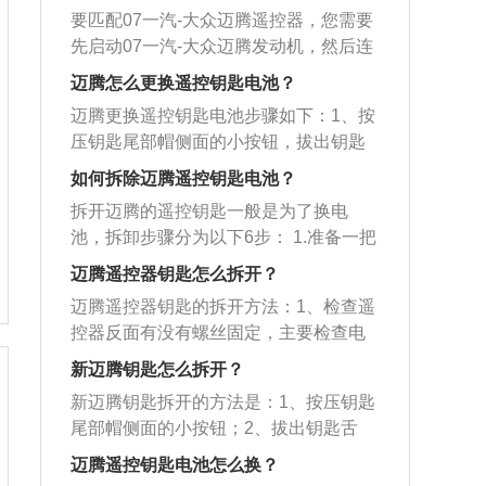
要匹配07一汽-大众迈腾遥控器，您需要
先启动07一汽-大众迈腾发动机，然后连
接07一汽-大众迈腾整车的电子系统。匹
迈腾怎么更换遥控钥匙电池？
配07一汽大众麦腾遥控器的具体操作步
迈腾更换遥控钥匙电池步骤如下：1、按
骤如下：1、打开一汽大众迈腾司机的车
压钥匙尾部帽侧面的小按钮，拔出钥匙
门。2、踩下一汽大众迈腾制动踏板，准
舌片。2、侧向推钥匙尾部的镀铬帽子，
备启动一汽大众迈腾发动机。3、按下一
如何拆除迈腾遥控钥匙电池？
听到“嗒”声后即可向上拔出帽子。3、用
汽大众迈腾一键启动按钮。4、一汽大众
拆开迈腾的遥控钥匙一般是为了换电
两手指的大拇指抠在侧面槽内，掰开分
迈腾的仪表灯全部亮起，证明一汽大众
池，拆卸步骤分为以下6步： 1.准备一把
开钥匙盒成两瓣。4、买来直径与厚度均
迈腾的发动机已经启动。5、按住一汽大
约3mm宽的一字螺丝刀和一颗电池（CR
与原装电池相同的3V纽扣电池，更换即
迈腾遥控器钥匙怎么拆开？
众迈腾驾驶员侧车门的门锁钥匙，按住
2032）。 2.推动应急钥匙的锁止机构，
可。5、注意正负极面别搞反了。6、遥
超过5秒后不要松开。可完成一汽大众麦
迈腾遥控器钥匙的拆开方法：1、检查遥
取下机械钥匙。 3.沿机械钥匙孔插入一
控钥匙指不用把钥匙键插入锁孔中就可
腾遥控器的匹配。
控器反面有没有螺丝固定，主要检查电
字螺丝刀，稍微用力沿顺时针方向转
以远距离开门和锁门，不管白天黑夜，
池盒和遥控器背部有没有贴纸；2、有贴
动，直至钥匙盖弹出。 4.取出旧电池，
新迈腾钥匙怎么拆开？
无需探明锁孔，免去插钥匙开车门的繁
纸的话用手仔细检查贴纸里面是否有螺
记住正负极。 5.放入新电池，只能用相
琐过程，可以远距离、方便地进行开锁
新迈腾钥匙拆开的方法是：1、按压钥匙
丝孔，有螺丝就卸除螺丝；3、然后可以
同电压、相同结构尺寸和规格的新电池
和闭锁。
尾部帽侧面的小按钮；2、拔出钥匙舌
用一字螺丝刀延后盖一圈轻轻撬开后盖
更换，注意正负极。 6.合上钥匙盖板，
片；3、侧向推钥匙尾部的镀铬帽子，听
即可。大众汽车是一家总部位于德国沃
迈腾遥控钥匙电池怎么换？
插入机械钥匙。
到嗒声后即可向上拔出帽子；4、用两手