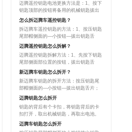
尔夫斯堡的汽车制造公司，大众迈腾特
迈腾遥控钥匙电池更换方法是：1、按下
指的大拇指抠在侧面槽内掰开钥匙盒即
征：1、车身尺寸方面：长宽高分别为48
钥匙顶部的按钮将备用的机械钥匙拔出
可拆开。新迈腾是大众旗下的第一款B级
66mm、1832mm、1464mm，轴距为28
来；2、从侧面用力推动钥匙顶部的金属
轿车，其车身长宽高分别是4866mm、1
怎么拆迈腾车遥控钥匙？
12mm；2、动力方面：迈腾搭载1.8TSI
帽，然后取下金属帽；3、分离外壳，取
832mm、1464mm，轴距为2812mm，
发动机匹配6速Tiptronic手自动一体变速
拆迈腾车遥控钥匙的方法：1、按压钥匙
出旧的电池安装新的电池即可。迈腾是
最高时速是每小时230km，驱动方式为
箱。
尾部帽侧面的—小按钮—拔出钥匙舌
大众旗下的一款中型轿车，车身长宽高
前轮驱动，引擎类型有1.4TSI、2.0TSI
片；2、侧向推钥匙尾部的镀铬帽子—听
为4866mm、1832mm、1464mm，轴距
迈腾遥控钥匙怎么拆解？
（低功率版）、2.0TSI（高功率版）。
到嗒声后即可向上拔出帽子；3、用两手
为2812mm。迈腾的特色：1、激情的动
迈腾遥控钥匙拆解方法：1、先按下钥匙
指的大拇指抠在侧面槽内—掰开钥匙盒
力表现；2、舒适的驾控；3、全方位安
尾部侧面部位置的按钮，拔出钥匙舌
即可拆开。迈腾是一汽大众生产和销售
全保障；4、潮流的外观造型；5、高端
片；2、然后在侧面的方向往上用力推开
的第一款B级轿车。迈腾搭载的1.8TSI发
新迈腾车钥匙怎么拆开？
商务豪华装备。
钥匙尾部的帽子，向上拔出帽子；3、接
动机是德国大众汽车新一代发动机，凝
新迈腾车钥匙的拆开方法：按压钥匙尾
下来沿着中线卡槽掰开钥匙盒即可完
聚了目前国际上先进的发动机技术水
部帽侧面的—小按钮—拔出钥匙舌片；
成。迈腾是大众旗下一款b级车，这款车
平，并引领着汽油发动机的发展趋势。
侧向推钥匙尾部的镀铬帽子—听到嗒声
的尺寸为长4866mm、宽1832mm、高1
迈腾钥匙怎么拆开
车身尺寸方面，迈腾的长宽高分别为486
后即可向上拔出帽子；用两手指的大拇
464mm，轴距为2812mm。迈腾搭载的
6mm、1832mm、1464mm。
钥匙的背后有个卡扣，将钥匙背后的卡
指抠在侧面槽内—掰开钥匙盒即可拆
1.8TSI发动机是德国大众汽车新一代发
扣打开，取出机械钥匙，再取出电池。
开。新迈腾的车身尺寸长宽高分别为493
动机，全新的1.8TSI发动机将涡轮增压
汽车智能钥匙是常见的无钥匙进入系
3mm、1836mm、1469mm，轴距为287
迈腾车钥匙怎么拆开
技术与汽油缸内直喷技术完美结合在一
统，无钥匙进入系统，采用世界最先进
1mm。新款迈腾一共使用了三款发动