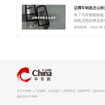
取出电池，注意电
推动金属饰盖，取
电时，车辆仪表上
迈腾车钥匙怎么拆
性，正极向外，用
的电池电量。恢复
有了汽车智能钥匙
与拆卸相反：安装
提示大家如果电池
钥匙没电的情况发
装完毕；18年1
寸和规格相同的新
来就来了解一下：
发布时间：2020-05-18
械钥匙，沿着缝隙
的一字改锥，插入
取出电池，注意电
的电池，拆卸钥匙
电时，车辆仪表上
控钥匙各个按键的
的电池电量。恢复
在这里提示一下，
提示大家如果电池
相应的缩短，建议
寸和规格相同的新
开门，或者遥控器
关于中华网
|
广告服务
|
联系我们
|
招聘信息
|
版权声明
|
豁免条款
版权所有 中华网