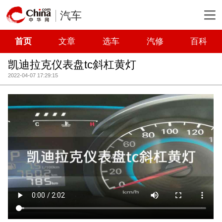
汽车
首页
文章
选车
汽修
百科
凯迪拉克仪表盘tc斜杠黄灯
2022-04-07 17:29:15