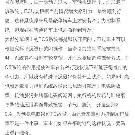
且在爬坡时，由于制动力过大，车辆很难行驶，而加装了
该系统，ECU会根据当前情况增大牵引力，最终顺利行
驶。这种系统原来只是豪华轿车上才安装牵引力控制系
统，但现在在普通轿车上也逐渐得到普及。
大部分车辆上的TCS系统都是默认开启的，不过车主可以
根据实际情况进行关闭操作，当牵引力控制系统被关闭
时，系统将不限制车轮空转，此时应相应调整驾驶方式。T
CS系统的作用是使汽车在各种行驶状况下都能获得最佳的
牵引力，所以没有特殊情况最好保持开启状态。如果tc灯亮
也就是牵引力控制系统故障那么原因可能是：电磁阀故
障；机油脏污并堵塞电磁阀滤网；执行机构齿轮与叶轮磨
损导致油压泄漏而导致报警；节气门脏污，开度达到2
0%，发动机电脑误判TC故障。由此看来牵引力控制系统故
障不是一件小事，车主们如果在平时遇到这种状况，要马
上进行维修。