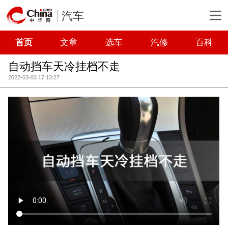
汽车
首页
文章
选车
汽修
百科
自动挡车天冷挂档不走
2022-03-03 17:13:27