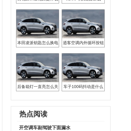
本田凌派钥匙怎么换电
逍客空调内外循环按钮
池
在哪里
后备箱灯一直亮怎么关
车子100码抖动是什么
原因
热点阅读
开空调车副驾驶下面漏水