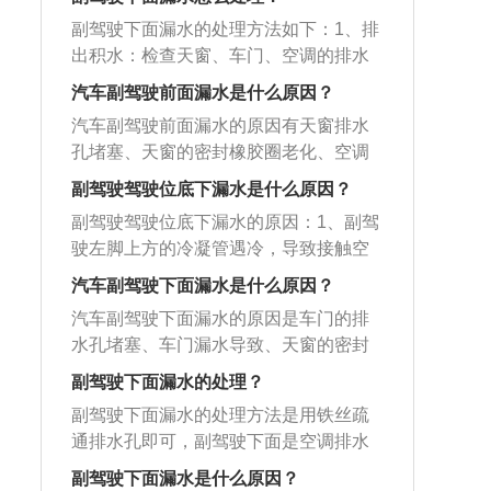
上流淌的水。
初的堵塞会在排水孔入口处，打开天窗
胶塞打开，放出车上的积水。
置。尤其是在市内开车，此位置可以说
副驾驶下面漏水的处理方法如下：1、排
就能看到，这时是比较好清理的，清理
是万无一失。2、驾驶员后排座位：许多
出积水：检查天窗、车门、空调的排水
掉就可以。2、疏通一下排水孔：当开关
人都认为这个位置能够沾到驾驶员的
孔有没有堵塞，如果堵塞，将其清理干
门时，或者行驶中，会听到明显的水
汽车副驾驶前面漏水是什么原因？
光，在出现车祸的一刹那司机肯定会无
净，把积水排出即可。2、更换橡胶部
声，水在门里面晃动产生，就是门内积
意识的躲闪，就算不躲，也还有司机在
汽车副驾驶前面漏水的原因有天窗排水
件：检查天窗和车门的密封橡胶圈和胶
水。这时只需找个细的铁丝或细螺丝刀
前面顶着，可以算是车内最安全的位
孔堵塞、天窗的密封橡胶圈老化、空调
条，查看是否有变形、老化的现象，如
之类，疏通一下排水孔即可。或更换过
置。3、驾驶员的座位：大多数驾驶员还
牌排水孔堵塞、车门密封性不好、车门
果有，更换橡胶部件即可。3、将副驾驶
副驾驶驾驶位底下漏水是什么原因？
车窗升降机。
是能系好安全带，这在很大程度上保证
的排水孔堵塞等。积水比较严重的情况
的脚垫、地胶取出：如果副驾驶下面发
副驾驶驾驶位底下漏水的原因：1、副驾
了他们的安全。最重要的是，车在他们
下可以将汽车底盘下部的密封胶塞打
生积水，可以将副驾驶的脚垫、地胶取
驶左脚上方的冷凝管遇冷，导致接触空
手里，在紧急情况下，他们会本能的躲
开，放出车上的积水；积水放干后对汽
出，用汽车专用的地毯清洗剂进行清
气后结成水珠。2、空调排水管较短，松
避危险。
车进行清理、消毒，防止汽车后续产生
汽车副驾驶下面漏水是什么原因？
洗；将车上的积水吸出，如果积水比较
弛老化后造成管道形状弯曲，引发排水
异味和滋生细菌。以下为详细原因介
严重，可以将汽车底盘下部的密封胶塞
汽车副驾驶下面漏水的原因是车门的排
不畅让排出的水洒向车内，造成漏水情
绍：1、天窗排水孔堵塞：天窗排水孔很
打开，放出车上的积水。
水孔堵塞、车门漏水导致、天窗的密封
况。3、天窗的排水孔和导水管堵塞。
容易被落叶和灰尘堵塞，下雨时雨水无
橡胶圈老化，具体介绍如下：车门的排
4、空调和车门的封胶条老化。以下为解
副驾驶下面漏水的处理？
法及时排出就会渗入车内。2、天窗的密
水孔堵塞：由于车门排水孔的位置比较
决方法介绍：1、疏通发动机舱两边排水
封橡胶圈老化：橡胶部件在使用的过程
副驾驶下面漏水的处理方法是用铁丝疏
低，很容易被淤泥堵塞，如果车门蓄满
孔。2、疏通天窗排水孔。3、将空调滤
中会老化变硬，天窗的橡胶圈老化后密
通排水孔即可，副驾驶下面是空调排水
雨水无法排出，就会渗入驾驶室。检查
芯处空调管安装牢固。4、疏通车门下方
封性就会降低，下雨天就会出现漏水。
孔，如果发生堵塞，空调的水就无法排
车门排水孔有没有堵塞，如果堵塞，将
副驾驶下面漏水是什么原因？
排水孔。5、更换空调和车门处的密封胶