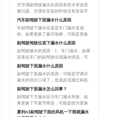
开空调副驾驶漏水的原因有排水管道质
量问题、空调在安装的时候没有安装牢
固、空调交换器的问题、空调系统内氟
汽车副驾驶下面漏水什么原因
利昂不足引起室内机蒸发器结冰、空调
车副驾驶下漏水应该是车门漏水造成
的材质不是很好。具体如下：1、排水管
的。如果更换了窗式电梯，可能是更换
道质量问题。有的排水管道质量不好，
电梯后门的防水膜粘合不紧密，因为在
易老化松弛，造成管道形状弯曲，引发
副驾驶驾驶位底下漏水什么原因
更换电梯前需要撕掉防水膜。防水膜粘
排水不畅。需要更换排水管道。2、空调
副驾驶漏水的原因：1、车门漏水。如果
合不紧密。万一下大雨，水就会进入车
在安装的时候没有安装牢固，使用长时
是靠近车门的副驾驶出现漏水情况，可
内。可以自行密封或更换防水膜。以下
间之后出现了移位情况，导致排水管道
能是因为车门的密闭性变差，常见的就
是关于漏水处理方法1、处理方法：天窗
副驾驶下面漏水什么原因
位置发生变化，造成排水困难。配管上
是密封胶条老化，导致在下雨、涉水等
排水孔最初堵塞会在排水孔入口处，打
的结露水。因为管路上面的保温材料质
副驾驶下面漏水的原因：可能是空调冷
情况时，有水进入驾驶舱。2、车窗漏
开天窗即可看到，自行清理即可。时间
量太差或太薄，管内制冷剂通过的时
凝水的排出口堵了，造成反流通过风机
水。如果刚刚下过雨，发现副驾驶漏
较长之后可能会进入排水软管，沿排水
候，容易出现结露水。需要到专业维修
室内进气口漏到副驾驶，需维修空调。
水，此时就要考虑是不是车窗漏水，可
副驾驶下面漏水怎么回事？
软管向里走，此时不好疏通，需去4S
点进行调整。3、空调交换器的问题。空
也可能是前面的排水口堵了，风挡前面
以通过升降车窗的速度来判断，如果升
店，由专业师傅进行疏通。2、特殊情
副驾驶下方漏水应为车门漏水所致。如
调交换器如果出现了问题，也会导致副
有排水孔，堵了通一下就好了。副驾驶
降速度比之前更快，或是感觉到明显顿
况：当关门，或者行驶中时，会听到明
果更换了车窗升降器，可能是因为更换
驾驶座位漏水的情况发生。如果过滤网
漏水解决方法：建议及时修复，拆开挡
挫，那么有可能就是车窗漏水了。3、冷
显的水声，这是门内积水。此时需要找
升降器后车门防水膜粘结不牢，因为更
里面的脏东西没有及时地清理或者是过
风玻璃前的黑色罩子，然后用玻璃胶或
夏利n3副驾驶下面的风机一下雨就漏水
凝管温度低。夏天开车时冷凝管的温度
细铁丝或细螺丝刀，疏通排水孔。
换升降器前需要撕掉防水膜。防水膜粘