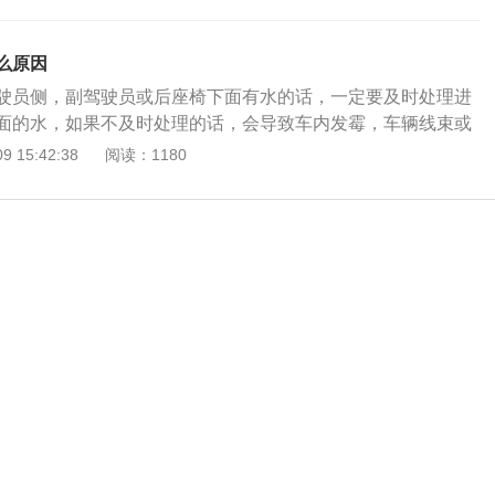
么原因
驶员侧，副驾驶员或后座椅下面有水的话，一定要及时处理进
面的水，如果不及时处理的话，会导致车内发霉，车辆线束或
根据进水的严重程度，拆下驾驶室内的所有座椅。拆下脚垫、
 15:42:38
阅读：1180
里面的水份。晾晒干净地毯和脚垫。将损坏的控制单元进行更
路，一定要进行清洗，排出水分和湿气。在处理室内水的同
是如何进入车内的。常见的渗漏原因有： 1、天窗本身有漏
； 2、天窗排水孔堵塞罗脱落，导致未将水排出车外； 3、由
段，积水较深，进入到车内导致； 4、车身密封不严。在这里
辆在停放过程中被水淹了，可以用车损险进行理赔，如果在行
，发动机进水受损，就需要用涉水险理赔。