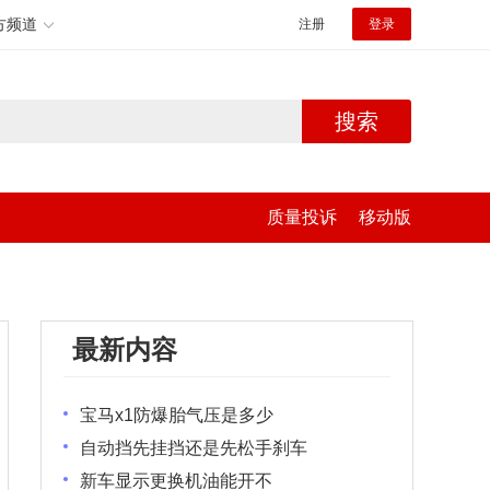
方频道
注册
登录
搜索
质量投诉
移动版
最新内容
宝马x1防爆胎气压是多少
自动挡先挂挡还是先松手刹车
新车显示更换机油能开不