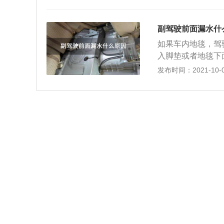
副驾驶前面漏水什
如果车内地毯，驾
入脚垫或者地毯下
控制单元的损坏。
发布时间：2021-10-09
地毯等部件。处理
换，进水的电器线
时，一定要检查水
点，密封不严大致
于车辆驶入涉水路
提醒大家，如果车
驶过程中被水淹没