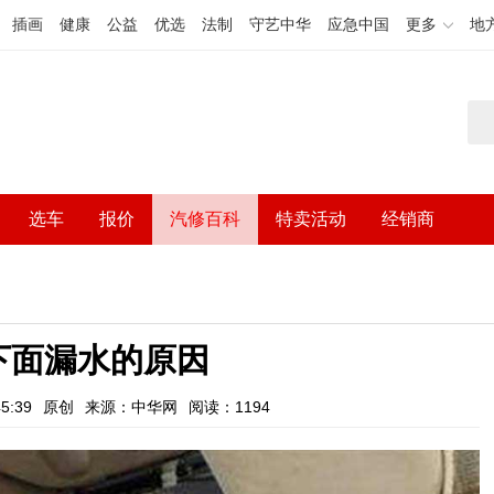
插画
健康
公益
优选
法制
守艺中华
应急中国
更多
地
选车
报价
汽修百科
特卖活动
经销商
下面漏水的原因
5:39
原创
来源：中华网
阅读：1194