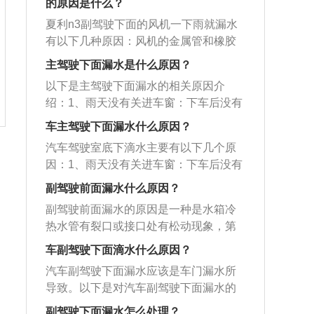
滤网破损了，那么蒸发器可能就会变
其他胶水将固定空调滤网的塑料架子周
的原因是什么？
就会降低，再加上车内在不开启状态下
结不牢。如果下大雨，水将进入车辆。
形，没办法滴到槽里，也会发生漏水。
边特别是下边打满，涂抹光滑。
密闭空间温度很高，当低温与冷空气碰
夏利n3副驾驶下面的风机一下雨就漏水
您可以自行密封或更换防水膜。漏水处
需要定期清理。4、空调系统内氟利昂不
撞后，就会产生一些小水珠。4、空调排
有以下几种原因：风机的金属管和橡胶
理方法：1、天窗泄放孔的初始堵塞将出
足引起室内机蒸发器结冰，不能将水珠
水管破裂。长时间不更换排水管，就容
管漏水：风机的金属管和橡胶管连接处
现在泄放孔的进口处。打开天窗可以看
主驾驶下面漏水是什么原因？
滴入节水盘内。需要及时添加氟利昂。
易导致排水管老化，时间久了自然就会
漏水，需要更换卡箍或者重新安装调
到它。在这个时候，更容易清理它。你
5、空调的材质不是很好，内部设置不合
以下是主驾驶下面漏水的相关原因介
出现破裂、堵塞的问题，而排水管的位
整。夏利暖风机上方的通风孔螺丝松：
自己清理一下就行了。2、打开和关闭车
理，水不能流入水槽，导致出现副驾驶
绍：1、雨天没有关进车窗：下车后没有
置恰好就在副驾驶的下方，所以就会出
这次漏水的原因是夏利暖风机上方的通
门或驾驶时，您会听到明显的水声。门
漏水。这种情况处理相对麻烦，需要到
确定自己是否已经关紧车窗，导致雨水
现漏水。副驾驶下面漏水的处理方法如
风孔，如果通风孔正上方的螺丝松，雨
车主驾驶下面漏水什么原因？
内的水震动引起的是门内的积水。这
专业维修点检修空调系统。
从没有关紧的车窗内飘进汽车内的各个
下：1、排出积水：检查天窗、车门、空
水就可以从这个眼滴进暖风机内部。风
时，只要找一根细铁丝或一把细螺丝
汽车驾驶室底下滴水主要有以下几个原
部位，长期以往，汽车的驾驶室底下就
调的排水孔有没有堵塞，如果堵塞，将
机的金属管老化：汽车风机的金属管是
刀，疏通排水孔，你就可以自己动手
因：1、雨天没有关进车窗：下车后没有
会滴水。2、排水口出问题：排除人为原
其清理干净，把积水排出即可。2、更换
由于锈蚀、焊接开裂、振动开裂等原因
了。
确定自己是否已经关紧车窗，导致雨水
因后，如果汽车驾驶室底下还是滴水，
副驾驶前面漏水什么原因？
橡胶部件：检查天窗和车门的密封橡胶
造成漏水。
从没有关紧的车窗内飘进汽车内的各个
就应该检查一下汽车的排水口。首先汽
圈和胶条，查看是否有变形、老化的现
副驾驶前面漏水的原因是一种是水箱冷
部位，长期以往，汽车的驾驶室底下就
车的排水口有四个，前面两个排水口是
象，如果有，更换橡胶部件即可。3、将
热水管有裂口或接口处有松动现象，第
会滴水。2、排水口出问题：排出人为原
为天窗排水，后面两个排水口是排出车
副驾驶的脚垫、地胶取出：如果副驾驶
二种就是空调排水管有裂口或接口处有
因后，如果汽车驾驶室底下还是滴水，
车副驾驶下面滴水什么原因？
上流淌的水。
下面发生积水，可以将副驾驶的脚垫、
松动现象。以下是有关驾驶座位的介
就应该检查一下汽车的排水口。首先汽
汽车副驾驶下面漏水应该是车门漏水所
地胶取出，用汽车专用的地毯清洗剂进
绍：1、后排另一侧座位：经过观察许多
车的排水口有四个，前面两个排水口是
导致。以下是对汽车副驾驶下面漏水的
行清洗；将车上的积水吸出，如果积水
车祸图片后发现，在碰撞中，除非超级
为天窗排水，后面两个排水口是排出车
具体介绍：1、打开天窗：天窗排水孔最
比较严重，可以将汽车底盘下部的密封
严重的事故，否则一般不会涉及到此位
副驾驶下面漏水怎么处理？