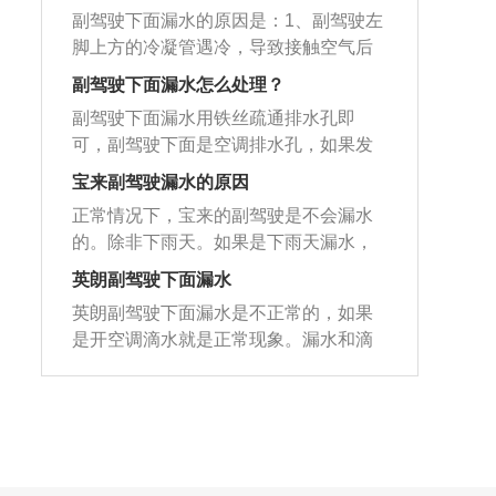
3、空调牌排水孔堵塞：车载空调在使用
出会流回到驾驶室，在副驾驶地板处会
其清理干净，把积水排出即可。车门漏
条。
副驾驶下面漏水的原因是：1、副驾驶左
的过程中蒸发箱会产生冷凝水，如果排
有水渗出，需及时处理，以防地毯进水
水导致：更换过车窗升降机会致使车门
脚上方的冷凝管遇冷，导致接触空气后
水孔堵塞冷凝水就会从副驾驶的位置漏
发霉。车上容易漏水的地方有：1、天
防水膜粘合不严，因为更换升降机的时
结成水珠；2、空调排水管短，松弛老
出。4、车门密封性不好：车门上安装有
窗：天窗出现漏水的原因，一是天窗排
副驾驶下面漏水怎么处理？
候需要将防水膜撕开才能更换。防水膜
化，造成管道形状弯曲，引发排水不畅
密封胶条，如果安装不正确或者老化变
水口出现了问题，常见现象是灰尘、树
粘合不严遇到大雨，车内就会进水，可
副驾驶下面漏水用铁丝疏通排水孔即
排出的水洒向车内，造成漏水情况；3、
硬车门的密封性就会降低，下雨或者行
枝树叶等堵塞，导致天窗排水口无法正
以二次进行密封工作或者更换防水膜。
可，副驾驶下面是空调排水孔，如果发
天窗的排水孔和导水管堵塞；4、空调和
驶到积水的区域就会造成驾驶室灌水。
常排水，从而导致雨水的内渗，是天窗
天窗的密封橡胶圈老化：橡胶部件在使
生堵塞，空调的水就无法排出会流回到
车门的封胶条老化。副驾驶下面漏水的
宝来副驾驶漏水的原因
5、车门的排水孔堵塞：由于车门排水孔
漏水常见的问题，另一个则是胶条老
用的过程中会老化变硬，天窗的橡胶圈
驾驶室，在副驾驶地板处会有水渗出，
解决方法是：1、疏通发动机舱两边排水
的位置比较低，很容易被淤泥堵塞，如
化。2、后备箱：是因为雨水经过尾灯处
正常情况下，宝来的副驾驶是不会漏水
老化后，密封性就会降低，下雨天就会
需及时处理，以防地毯进水发霉。车上
孔；2、疏通天窗排水孔；3、空调滤芯
果车门蓄满雨水无法排出就会渗入驾驶
流到了后备箱里，原因是后备箱密封条
的。除非下雨天。如果是下雨天漏水，
出现漏水；并且在天窗保养的时候，直
容易漏水的地方有：1、天窗：天窗出现
处空调管安装牢固；4、疏通车门下方排
室。
老化，更换胶条即可。
可能涉及的原因有以下几个：1、天窗排
接用高压枪冲洗或使用酸碱性较强的清
漏水的原因，一是天窗排水口出现了问
英朗副驾驶下面漏水
水孔；5，更换空调和车门处的密封胶
气孔堵塞，导致水漏到了副驾驶里。解
洗剂也会使天窗的橡胶圈变形、老化。
题，常见现象是灰尘、树枝树叶等堵
条。
英朗副驾驶下面漏水是不正常的，如果
决办法：清理天窗的排气孔。2、前挡风
塞，导致天窗排水口无法正常排水，从
是开空调滴水就是正常现象。漏水和滴
玻璃右侧下缘排水槽堵塞。解决办法：
而导致雨水的内渗，是天窗漏水常见的
水是两个概念。英朗副驾驶下面漏水
清理排水槽。3、副驾驶密封条老化，导
问题，另一个则是胶条老化；2、后备
了，应该尽快去4S店或是专业的汽修
致密封效果失效。解决办法：更换副驾
箱：是因为雨水经过尾灯处流到了后备
店，让工作人员检查一下，看看到底是
驶密封条。总之宝来副驾驶漏水是不正
箱里，原因是后备箱密封条老化，更换
哪出了问题。只有确定问题出在哪了，
常的，因为见不到实车，所以无法做出
胶条即可。
才能对症修复。之所以说开空调滴水是
一个准确的判断。现实当中，建议及时