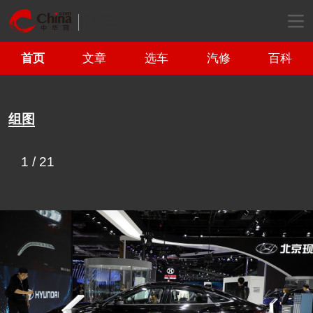
汽车
首页
文章
选车
汽修
百科
组图
1
/
21