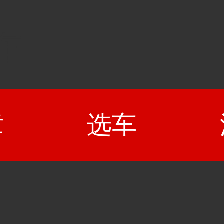
车
章
选车