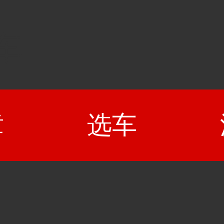
车
章
选车