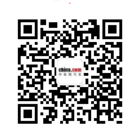
尊
16.58
19.98
享
版