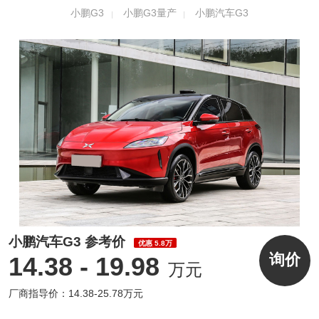
小鹏G3
小鹏G3量产
小鹏汽车G3
小鹏汽车G3搭载一台永磁同步电机，最大功率
145kW，最大扭矩300Nm，百公里加速仅需8.
4s。另外新车共有设计有两款电池容量，分别
为47.6kWh和47.1kWh，NEDC综合工况续航
里程分别为365和351公里。
小鹏汽车G3 参考价
优惠 5.8万
询价
14.38 - 19.98
万元
厂商指导价：14.38-25.78万元