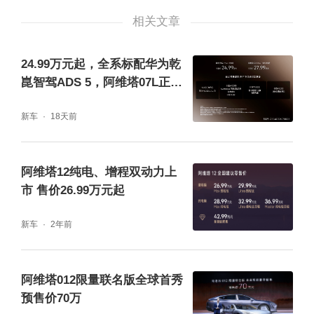
相关文章
24.99万元起，全系标配华为乾
崑智驾ADS 5，阿维塔07L正式
开启预售
新车
18天前
阿维塔12纯电、增程双动力上
市 售价26.99万元起
长安、华为、宁德时代联合赋能 铸就50万内最
新车
2年前
强轿车组合
阿维塔012限量联名版全球首秀
阿维塔依托长安、华为、宁德时代三方顶尖资
预售价70万