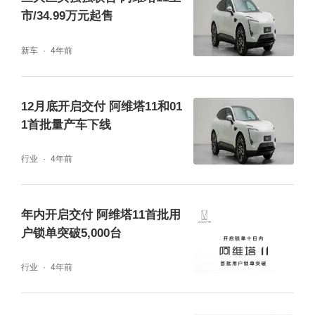
市/34.99万元起售
度行业第一，以更小体积释放更强马力，新阿
维塔12三电机四驱版0-100km/h加速仅2.71
新车
4年前
秒，媲美500万级超跑；算力方面搭载全球最
高六核电机控制器芯片，每秒处理40亿条指
12月底开启交付 阿维塔11和01
1首批量产车下线
令，带来闪电般的扭矩响应和精细入微的控
制，通过对左右两个电机进行超精密的独立控
行业
4年前
制，提供超过传统机械四驱100倍的扭矩响应
速度。此外，新阿维塔12还搭载了法拉利同款
年内开启交付 阿维塔11首批用
电磁避震，支持全段阻尼无级调整，每秒千次
户锁单突破5,000台
的调整能力，紧急场景下快速抑制车身侧倾与
行业
4年前
俯仰，完美平衡日常舒适性与运动操控性。