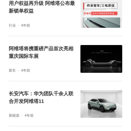
用户权益再升级 阿维塔公布最
新锁单权益
行业
4年前
宁德时代为双车带来全球领先的电池技术与安
阿维塔将携重磅产品首次亮相
全保障，阿维塔车型均搭载宁德时代电池，全
重庆国际车展
系无混装。新阿维塔12纯电版搭载98kWh定制
新车
4年前
麒麟6C超充电池，纯电续航高达735km，3
0%-80%快充仅需10分钟，电池可承受国标底
长安汽车：华为团队千余人联
部撞击10倍能量冲击，全方位守护出行安全；
合开发阿维塔11
增程版搭载52kWh定制骁遥超级增·混电池，
新能源
4年前
纯电续航达350km，综合续航最高1260km。