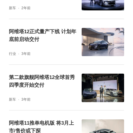
源联合打造，以顶尖技术赋能双车，打造出50
新车
2年前
万以内综合实力领先的轿车组合，实现同级轿
车中顶级智能、顶级性能、顶级安全的全面领
阿维塔12正式量产下线 计划年
先。
底前启动交付
华为为双车带来全栈智能科技。辅助驾驶层
行业
3年前
面，两车均搭载华为全球量产最高896线双光
路图像级激光雷达、华为乾崑ADS 4.1辅助驾
第二款旗舰阿维塔12全球首秀
四季度开始交付
驶系统与CAS 4.0全维防碰撞系统，实现全路
况NCA领航辅助与全天候主动安全防护。其
新车
3年前
中，896线双光路图像级激光雷达，让车载激
光雷达的成像能力从点云级向图像级跨越，可
阿维塔11推单电机版 将3月上
稳定识别120米外14cm高障碍物，即使在夜间
市/售价或下探