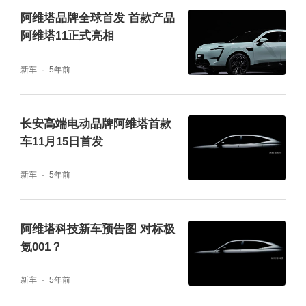
阿维塔06T纯电版新增89.33kWh 5C神行超充
阿维塔品牌全球首发 首款产品
电池，CLTC纯电续航达741km，有效解决全
阿维塔11正式亮相
场景出行的续航焦虑；增程版标配46.65kWh
新车
5年前
5C骁遥超级增·混电池，CLTC纯电续航达330
km，综合续航达1250km。
长安高端电动品牌阿维塔首款
车11月15日首发
新车
5年前
阿维塔科技新车预告图 对标极
氪001？
双车差异化定位互补 全维度覆盖出行需求
新车
5年前
新阿维塔12定位未来智能豪华轿车，面向时代