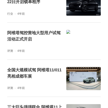
22日开启锁单程序
驾控方面，依托长安的技术积累与赋能，双车
均搭载了最新太行智控2.0技术，给车辆带来性
行业
4年前
能、安全、操控、舒适全方位跃升，为用户提
供又快、又稳、又安全的驾乘体验，让用户在
阿维塔驾控营地大型用户试驾
面对积水、冰雪等湿滑路面，甚至高速爆胎、
活动正式开启
美式截停等极限场景时，也能不打滑、不失
评测
4年前
控，轻松应对。
全国大规模试驾 阿维塔11/011
太行分布式电驱集4项全球首创黑科技，12项
亮相成都车展
行业第一参数，29项行业领先的技术于一身，
评测
4年前
拥有高效率、高性能、高算力三大核心优势。
电驱系统工况效率超92.8%，全球第一，功率
大幅提升的同时续航几乎零折损；体积功率密
三大巨头强强联合 阿维塔11上