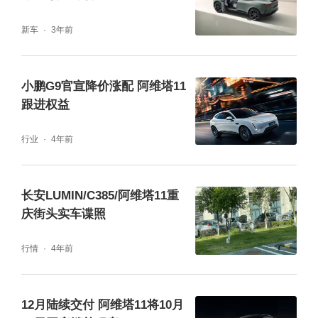
光线不足的情况下也能清晰还原真实物理世
新车
3年前
界。智舱层面，双车均搭载鸿蒙座舱Harmony
Space 5，内置MoLA大模型多维智能体，支
小鹏G9官宣降价涨配 阿维塔11
持自然连续对话、导航模糊纠错与场景化智能
跟进权益
推荐，实现了从“听懂指令”到“读懂人心”的进
行业
4年前
阶，从辅助驾驶安全到座舱交互全面升级，带
来更从容、更贴心的智能出行体验。
长安LUMIN/C385/阿维塔11重
庆街头实车谍照
行情
4年前
12月陆续交付 阿维塔11将10月