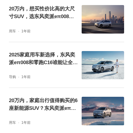
20万内，想买性价比高的大尺
寸SUV，选东风奕派eπ008就
对了
（一）健康座舱：打造 “会呼吸的安全空间”
用车
1年前
针对家庭对健康的诉求，eπ008 全车使用低气
2025家庭用车新选择，东风奕
味、低挥发环保材料，常温下车内有害物质含
派eπ008和零跑C16谁能让全家
量低于国标限值 5 倍以上，方向盘更首次应用
人都满意？
抗病毒材料，避免孩子接触时的细菌风险；搭
导购
1年前
载的风净系统新增驻车新风、空调干燥除味、
高温抑菌功能，配合活性炭复合滤芯，可高效
20万内，家庭出行值得购买的6
座新能源SUV？东风奕派eπ00
过滤 PM2.5（过滤效率达 95% 以上）、吸附
8闭眼入
甲醛与苯，新车提车即可放心使用，无需长时
用车
1年前
间通风散味。最终，该车通过中汽研四维极致