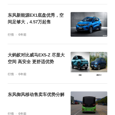
帘，进一步覆盖前后排乘员，即便遇到突发碰
撞，也能最大程度降低伤害。
东风新能源EX1底盘优秀，空
间足够大，4.57万起售
（三）电池安全：杜绝 “新能源用车焦虑”
行情
6年前
作为新能源车型，电池安全是家庭用车的重中
之重。eπ008 搭载的马赫动力电池通过 “多针
大蚂蚁对比威马EX5-Z 尽显大
针刺、电芯腰斩、高空跌落、电池包切割、多
空间 高安全 更舒适优势
点碰撞、水下拖拽” 等 6 大超国标硬核测试，
行情
6年前
以 “不怕戳、不怕挤、不怕泡、不怕摔、不怕
震” 的 “5 不怕” 标准，实现 “万箭穿芯不起火、
东风御风移动售卖车优势分解
一刀两断不爆炸”；电池包还配备云端 BMS 全
生命周期管理，实时监测电池状态，杜绝热失
行情
6年前