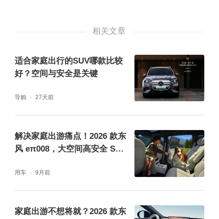
配合 180mm 宽的扶手间过道，老人孩子上下
车无需弯腰侧身。二排右侧还配备可承重 10k
相关文章
g 的航空小桌板，自带手机槽，孩子途中写作
业、老人看报纸都能轻松实现；六座版专属升
适合家庭出行的SUV哪款比较
好？空间与安全是关键
级的二排独立空调控制屏与 “60W Type C+18
W Type C” 双接口，让后排乘客可自主调节温
导购
27天前
度、快速给平板或手机充电，细节处尽显人性
化。
解决家庭出游痛点！2026 款东
风 eπ008，大空间高安全 SUV
的理想答案
用车
9月前
家庭出游不想将就？2026 款东