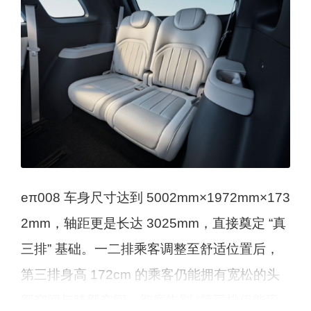
eπ008 车身尺寸达到 5002mm×1972mm×173
2mm，轴距更是长达 3025mm，直接奠定 “真
三排” 基础。一二排乘客调整至舒适位置后，
第三排身高 172cm 的乘客仍能拥有宽松的头
部空间与膝部空间，彻底告别 “第三排仅能应