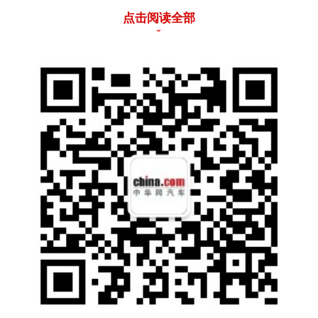
急” 的尴尬，即便是三代同堂长途旅行，也能
点击阅读全部
保证全员舒适。值得关注的是，2026 款还优
化了第三排座椅靠背形面，并新增儿童座椅接
口（ISO FIX），专门适配老人与孩子的乘坐
习惯，儿童安全座椅安装也更便捷，进一步贴
合家庭出行需求。
第二排的 “豪华配置” 进一步提升体验。二排右
侧配备零重力座椅，支持十向电动调节、三档
通风加热与十点式按摩（相比 2025 款按摩力
度加强 30%、面积增加 30%，三层气袋空载
顶出高度达 65mm），老人久坐也不易疲劳；