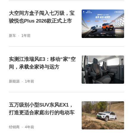
气味健康认证，为孩子、老人打造专属的健康
大空间方盒子闯入七万级，宝
骏悦也Plus 2026款正式上市
驾乘环境。
新车
1年前
（二）车身安全：筑牢 “移动防护舱”
车身采用 “笼式超高强度结构车身”，70.8% 车
实测江淮瑞风E3：移动“家”空
间，承载全家诗与远方
身应用高强钢，19.1% 为热成型钢，关键乘员
舱区域更是使用 1500MPa 超高强度钢板（强
新能源
1年前
度相当于潜水艇外壳），配合高强度一体式激
光焊接热成型门环与铝挤压门槛，能在碰撞中
五万级别小型SUV东风EX1，
有效减少乘员舱侵入量，保护老人、孩子的生
打造更适合家庭出行的电动车
存空间。全系标配的 6 气囊 + 全排贯穿侧气
经销商
4年前