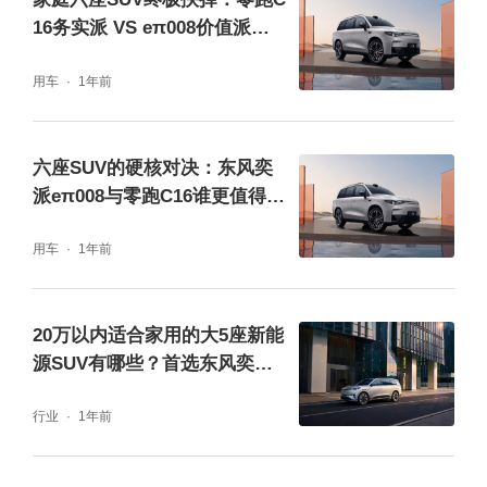
具。后备箱置物架可实现 “行李上下分区”，第
16务实派 VS eπ008价值派，
三排乘客行车中拿取零食或绘本无需停车；车
谁更懂你？
内还配备 6.5L 冷暖两用智能冰箱（支持 5℃保
用车
1年前
鲜与 50℃保温，可放 8 瓶听装可乐或竖直奶
瓶），语音或远程即可控制，露营时大人的冷
六座SUV的硬核对决：东风奕
派eπ008与零跑C16谁更值得
饮、孩子的温奶都能轻松满足，彻底解决出游
买？
中的 “吃喝储存” 痛点。
用车
1年前
二、全方位安全 + 健康座舱，解答 “老人小孩
20万以内适合家用的大5座新能
专属健康守护” 需求
源SUV有哪些？首选东风奕派e
π008
“家里有老人小孩，想选健康环保的车，哪款合
行业
1年前
适？ ”—— 这是许多有老人、儿童的家庭选车