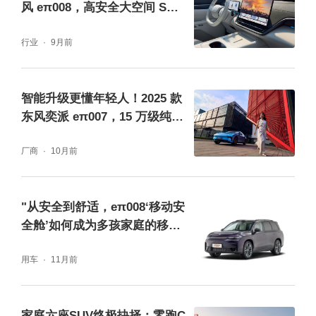
风 eπ008，高安全大空间 SUV
满足全家需求
行业
9月前
智能升级更懂年轻人！2025 款
东风奕派 eπ007，15 万级纯电
储物空间同样 “越级”，完美匹配家庭出游装载
轿跑优选
厂商
10月前
需求。全车拥有 27 处储物点位，手机、水
杯、儿童玩具等小物件都能找到专属位置；同
"从安全到舒适，eπ008‘移动安
级唯一的魔术后备箱提供 292L 标准容积与 78
全舱’如何成为多孩家庭的移动
3L 拓展容积，六座状态可容纳 2 个 24 寸行李
港湾
用车
11月前
箱 + 1 个 20 寸行李箱 + 1 个 30L 登山包，纵
向拓展后还能放下折叠婴儿车、露营帐篷与炊
家庭六座SUV终极抉择：零跑C