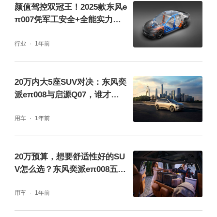
时的核心关切，毕竟孩子呼吸道娇嫩、老人抵
颜值驾控双冠王！2025款东风e
π007凭军工安全+全能实力搅
抗力较弱，“新车异味”“甲醛超标” 是绝对不能
动15万级家轿市场
容忍的问题；而家庭出游场景下，“安全” 更是
行业
1年前
底线。2026 款 eπ008 从车身、电池、健康三
大维度构建防护体系，既满足健康环保需求，
20万内大5座SUV对决：东风奕
又筑牢安全防线。
派eπ008与启源Q07，谁才是家
庭出行最优解？
用车
1年前
20万预算，想要舒适性好的SU
V怎么选？东风奕派eπ008五座
版值得入手
用车
1年前