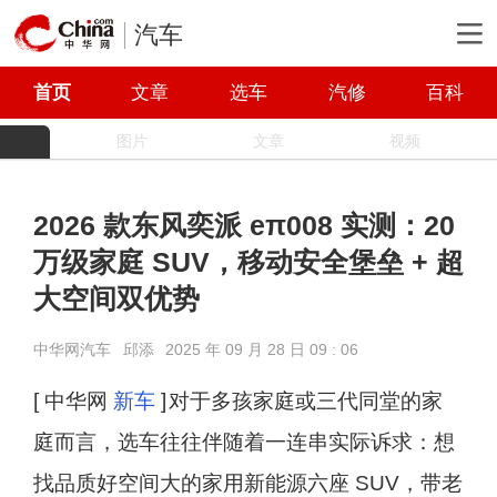
汽车
首页
文章
选车
汽修
百科
图片
文章
视频
2026 款东风奕派 eπ008 实测：20
万级家庭 SUV，移动安全堡垒 + 超
大空间双优势
中华网汽车
邱添
2025 年 09 月 28 日 09 : 06
[ 中华网
新车
]
对于多孩家庭或三代同堂的家
庭而言，选车往往伴随着一连串实际诉求：想
找品质好空间大的家用新能源六座 SUV，带老