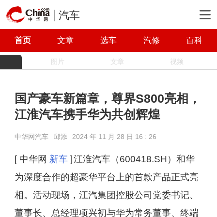
汽车
首页
文章
选车
汽修
百科
图片
文章
视频
国产豪车新篇章，尊界S800亮相，
江淮汽车携手华为共创辉煌
中华网汽车
邱添
2024 年 11 月 28 日 16 : 26
[ 中华网
新车
]
江淮汽车（600418.SH）和华
为深度合作的超豪华平台上的首款产品正式亮
相。活动现场，江汽集团控股公司党委书记、
董事长、总经理项兴初与华为常务董事、终端