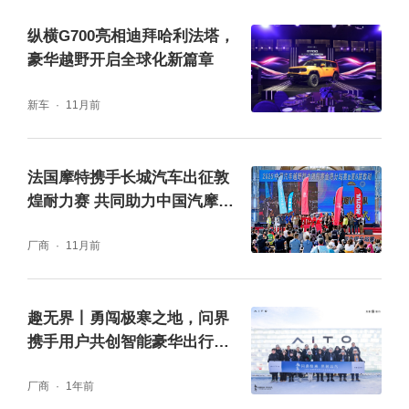
纵横G700亮相迪拜哈利法塔，
豪华越野开启全球化新篇章
新车
11月前
法国摩特携手长城汽车出征敦
煌耐力赛 共同助力中国汽摩运
动发展
厂商
11月前
趣无界丨勇闯极寒之地，问界
携手用户共创智能豪华出行新
体验
厂商
1年前