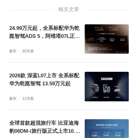
相关文章
首先设计上，宝骏云海采用了全新的设计语
言，其外观造型充满未来感。流线型的车身线
24.99万元起，全系标配华为乾
条，搭配低矮的车头设计，营造出强烈的运动
崑智驾ADS 5，阿维塔07L正式
开启预售
气息。独特的LED日间行车灯与立体化的前格
新车
20天前
栅相得益彰，形成极具辨识度的前脸。车身侧
面采用悬浮式车顶设计，尾部造型简洁有力，
2026款 深蓝L07上市 全系标配
LED尾灯与前大灯形成呼应，夜间行车安全性
华为乾崑智驾 13.59万元起
更高。
新车
12月前
全球首款超混旅行车 比亚迪海
豹06DM-i旅行版正式上市10.98