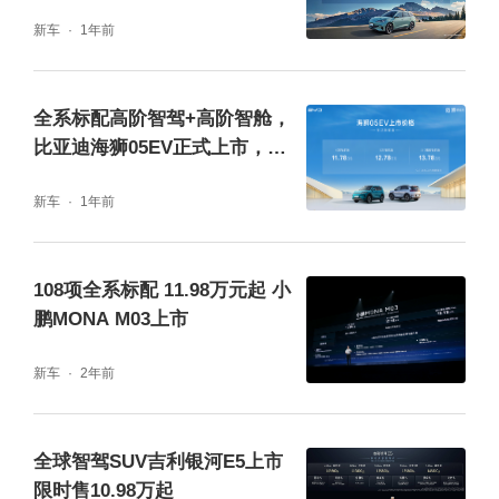
万元起，超70项全系标配
新车
1年前
全系标配高阶智驾+高阶智舱，
比亚迪海狮05EV正式上市，售
价11.78万元-13.78万元
新车
1年前
车内简洁的中控台布局，全系标配8.8+15.6英
108项全系标配 11.98万元起 小
寸同级最大智能双屏，操作流畅成像清晰，智
鹏MONA M03上市
能语音助手更快更聪明，还有海量娱乐可随心
新车
2年前
畅享。大面积软包覆面积，为乘客带来舒适的
乘坐体验。在标配的主驾座椅6向电动调节基
础上，纯电版车型和140km插混版车型可选配
全球智驾SUV吉利银河E5上市
限时售10.98万起