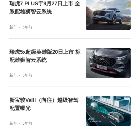
瑞虎7 PLUS于9月27日上市 全
系配雄狮智云系统
新车
5年前
瑞虎5x超级英雄版20日上市 标
配雄狮智云系统
新车
5年前
新宝骏Valli（向往）越级智驾
配置曝光
安全方面，宝骏云海不仅标配六项智能主动安
新车
5年前
全辅助，更在被动安全上做到了全系标配。采
用同级领先79.6%高强钢六环笼式车身，全车