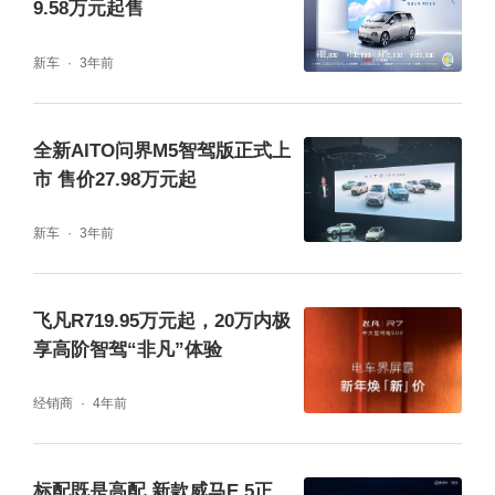
9.58万元起售
达170km/h，百公里加速可达7.8秒，为无焦虑
的新能源出行提供了更多选择。
新车
3年前
全新AITO问界M5智驾版正式上
市 售价27.98万元起
新车
3年前
飞凡R719.95万元起，20万内极
享高阶智驾“非凡”体验
经销商
4年前
600km纯电版本拥有同级最长续航600km，搭
标配既是高配 新款威马E.5正