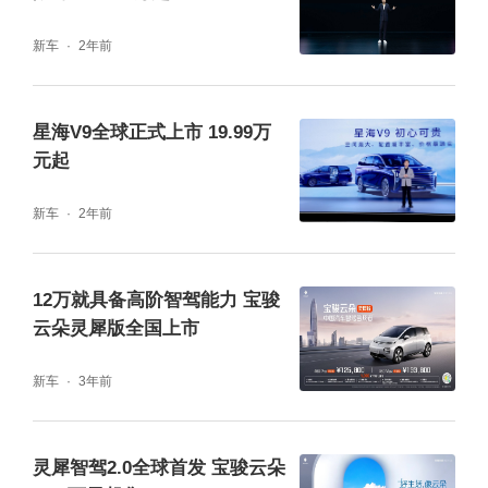
舒适选装包（前排座椅通风加热，副驾座椅电
动调节），让出行体验更舒适愉悦。
新车
2年前
智驾作为新车一大亮点，宝骏云海全系标配宝
星海V9全球正式上市 19.99万
骏汽车联合卓驭科技（原大疆车载）打造的灵
元起
眸智驾2.0 Max，量产即交付，交付即开通。
新车
2年前
拥有城市记忆领航辅助、高速智能领航辅助、
LCC智能行车辅助以及智能泊车体验等功能，
12万就具备高阶智驾能力 宝骏
打造安全、舒适、高效的智驾体验。
云朵灵犀版全国上市
作为基于天舆架构打造的同级首创双动力车
新车
3年前
型，宝骏云海纯电版、插混版双动力车型都实
现超长续航，搭载150kW高效能电机，极速可
灵犀智驾2.0全球首发 宝骏云朵