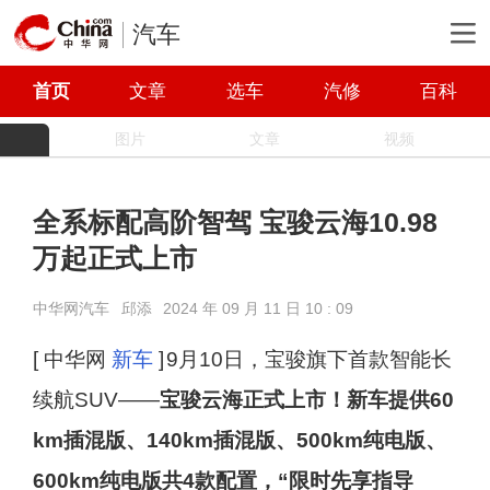
汽车
首页
文章
选车
汽修
百科
图片
文章
视频
全系标配高阶智驾 宝骏云海10.98
万起正式上市
中华网汽车
邱添
2024 年 09 月 11 日 10 : 09
[ 中华网
新车
]
9月10日，宝骏旗下首款智能长
续航SUV——
宝骏云海正式上市！新车提供60
km插混版、140km插混版、500km纯电版、
600km纯电版共4款配置，“限时先享指导