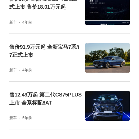
载69.2kWh同级最大容量电池以及同级唯一2C
式上市 售价18.01万元起
直流快充，充电20分钟即可补能300km（SO
新车
4年前
C 30%-80%），同时具备3.3kW对外放电，随
时化身“移动充电宝”。宝骏云海还标配E-boost
售价91.9万元起 全新宝马7系/i
er电子制动系统，毫秒级精准智能刹车，舒适
7正式上市
制动不点头不晕车。
新车
4年前
插混版本搭载灵犀混动系统，分别搭载9.5/20.
5kWh电池，综合续航最高可达1100km，NE
售12.49万起 第二代CS75PLUS
DC亏电油耗低至3.8L/100km，WLTC亏电油
上市 全系标配8AT
耗低至4.86L/100km，且140km插混版支持直
新车
5年前
流快充。即使长距离省际通行，也能有低油
耗、长续航的愉悦出行体验。