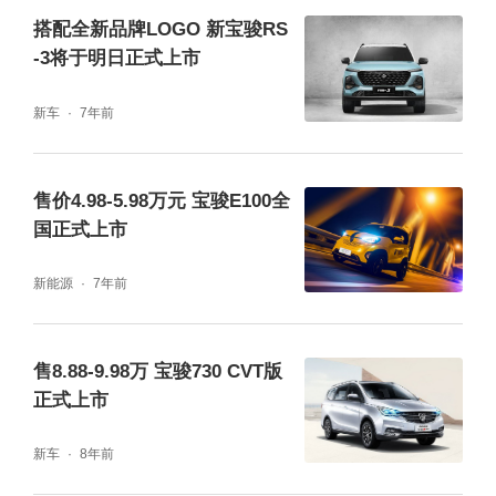
搭配全新品牌LOGO 新宝骏RS
标配6气囊，配备540°全景影像，为用户提供
-3将于明日正式上市
全方位安全守护。
新车
7年前
即日起至2024年11月1日前，所有用户通过官
方线上渠道（宝骏汽车app、宝骏汽车小程
售价4.98-5.98万元 宝骏E100全
序），2000元下订宝骏云海即享价值48888元
国正式上市
九重大礼。即刻下订即刻享受，与宝骏汽车共
新能源
7年前
赴云海！
售8.88-9.98万 宝骏730 CVT版
宝骏云海以其智能的配置、舒适的驾乘体验和
正式上市
全面的安全保障，展现了宝骏品牌对新时代家
新车
8年前
轿的深刻洞察。让我们一起期待宝骏云海不错