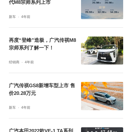
代M8宗师系列上市
新车
4年前
动力系统方面，传祺新能源E8搭载i-GTEC 2.
0油电混动系统，采用2.0 ATK混动专用发动
再度“登峰”造极，广汽传祺M8
机，具有低油耗、长续航的优势。其最大功率
宗师系列了解一下！
140马力，峰值扭矩180牛·米；电动机最大功
经销商
4年前
率182马力，峰值扭矩300N·m。传动系统为2
挡DHT变速箱，WLTC综合油耗仅为5.58L/10
广汽传祺GS8新增车型上市 售
0km。
价20.28万元
新车
4年前
广汽本田2022款VE-1 TA系列