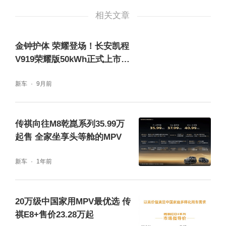
相关文章
金钟护体 荣耀登场！长安凯程
V919荣耀版50kWh正式上市，
售价8.99万元起
新车
9月前
传祺向往M8乾崑系列35.99万
起售 全家坐享头等舱的MPV
新车
1年前
内饰方面，传祺新能源E8进行了全面升级。
配备8.88英寸数字液晶仪表和14.6英寸高清触
20万级中国家用MPV最优选 传
摸中控屏，提升了内饰的科技氛围。新车搭载
祺E8+售价23.28万起