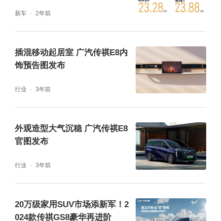
ADiGO SPACE智能座舱，解决了传统MPV智
新车
2年前
能化不足的问题。传祺E8荣耀系列采用全球领
先的广汽星灵电子电气架构，智能化配置远超
插混移动起居室 广汽传祺E8内
传统MPV，同时支持原装正版、高度适配的H
饰预告图发布
UAWEI HiCar互联应用，满足驾乘娱乐需求。
行业
3年前
外观造型大气沉稳 广汽传祺E8
官图发布
行业
3年前
20万级家用SUV市场添新军！2
024款传祺GS8豪华再进阶