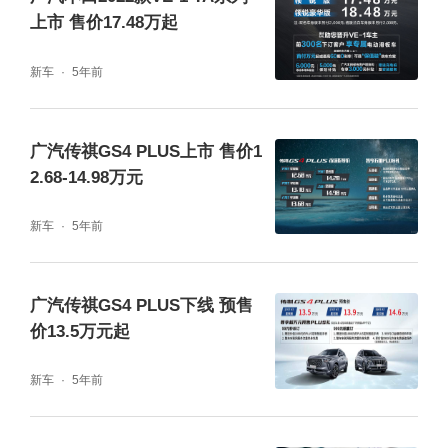
上市 售价17.48万起
新车
5年前
广汽传祺GS4 PLUS上市 售价1
2.68-14.98万元
活动现场以“荣耀E8幸福始发站”为乐园入口，
新车
5年前
设置了不同体验区，包括ADiGO 5.0智能座舱
体验区、智电舒享大平层体验区、1917L超大
行李厢体验区、双超级零重力座椅体验区各类
广汽传祺GS4 PLUS下线 预售
价13.5万元起
场景专区，通过E8产品力与现场家庭用车场景
相结合，让用户体验更加真实。如今，广汽传
新车
5年前
祺MPV的市场累计销量超过62万辆，创下中国