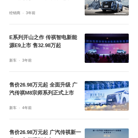
传祺E8荣耀系列座椅采用2+2+3的7座设计，
经销商
3年前
配备了同级独有的二排双侧超级零重力座椅，
靠背最大可调至168°，瞬间变身舒适大床。搭
E系列开山之作 传祺智电新能
源E9上市 售32.98万起
配图书馆级NVH静谧空间，为用户提供比SUV
更舒适的乘坐体验。
新车
3年前
售价26.98万元起 全面升级 广
汽传祺M8宗师系列正式上市
新车
4年前
售价26.98万元起 广汽传祺新一