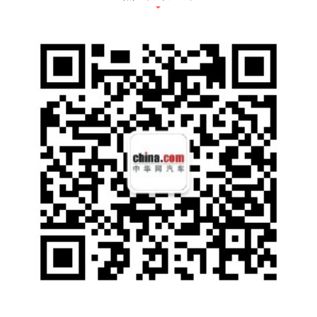
传祺新能源E8的设计风格与插电混动版车型
保持一致，展现出高度的统一性。前进气格栅
由五层结构组成，每层之间通过横向镀铬装饰
条点缀，营造出庄重而大气的视觉效果。大灯
采用分体式设计，上方为LED灯带，下方为倒
L形灯组，集成了远近光灯和LED日间行车
灯，增强了车头的科技感。车身尺寸方面，传
祺新能源E8的长宽高分别为4920mm、1900m
m、1760mm，轴距为2930mm。车身侧面线
条与插混版车型相同，但取消了左后翼子板处
的充电口设计，使侧面更加简洁。