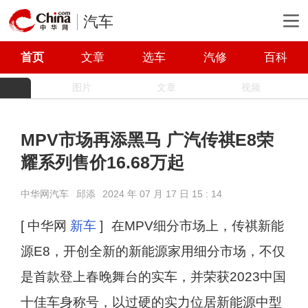
汽车
首页
文章
选车
汽修
百科
图片
文章
视频
MPV市场再添黑马 广汽传祺E8荣
耀系列售价16.68万起
中华网汽车
邱添
2024 年 07 月 17 日 15 : 14
[ 中华网
新车
]
在MPV细分市场上，传祺新能
源E8，开创全新的新能源家用细分市场，不仅
是首款登上春晚舞台的实车，并荣获2023中国
十佳车身称号，以过硬的实力位居新能源中型