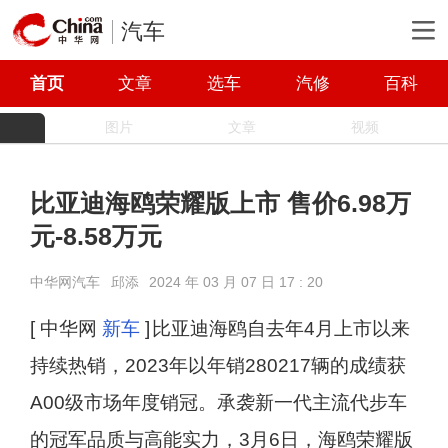
汽车
首页
文章
选车
汽修
百科
图片
文章
视频
比亚迪海鸥荣耀版上市 售价6.98万
元-8.58万元
中华网汽车
邱添
2024 年 03 月 07 日 17 : 20
[ 中华网
新车
]
比亚迪海鸥自去年4月上市以来
持续热销，2023年以年销280217辆的成绩获
A00级市场年度销冠。承袭新一代主流代步车
的冠军品质与高能实力，3月6日，海鸥荣耀版