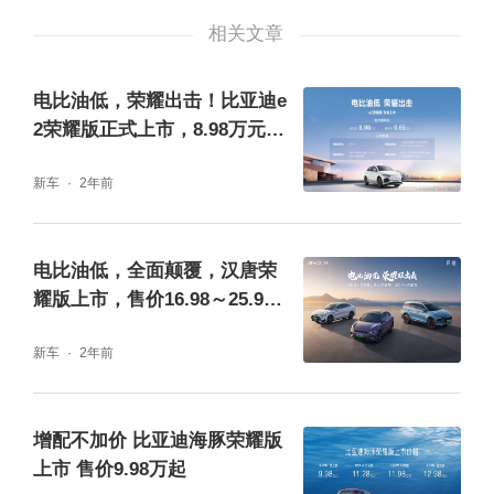
网联系统，语音交互即可实现车辆操控，让用
相关文章
车体验全面升级。
电比油低，荣耀出击！比亚迪e
产品实力全维领先，塑造高能冠军表现
2荣耀版正式上市，8.98万元起
售
新车
2年前
凭借高能的产品实力，从去年4月上市后，海
鸥便成为A00级市场持续热销的现象级爆款，
电比油低，全面颠覆，汉唐荣
以精品化策略重塑消费者对代步车的产品期
耀版上市，售价16.98～25.98
待，其同级罕有的十二项全系标配，全面提升
万元
新车
2年前
代步车的驾乘品质，树立了代步车的价值标
杆。
增配不加价 比亚迪海豚荣耀版
上市 售价9.98万起