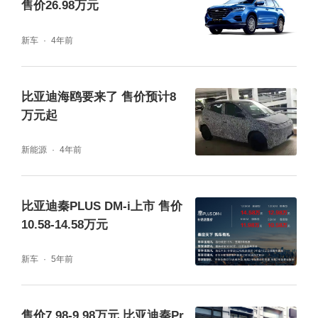
售价26.98万元
新车
4年前
作为A00级市场的冠军车型，比亚迪海鸥的累
比亚迪海鸥要来了 售价预计8
计销量已超33万辆。焕新上市的比亚迪海鸥荣
万元起
耀版，将以多彩的个性体验与高能的冠军实
新能源
4年前
力，更具竞争力的价格，让更多用户畅享绿色
新出行，陪伴更多用户拥抱纯电新生活！
比亚迪秦PLUS DM-i上市 售价
10.58-14.58万元
新车
5年前
售价7.98-9.98万元 比亚迪秦Pr