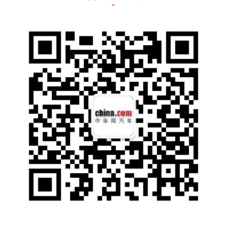
海鸥荣耀版延续新一代主流代步车的高能实
力，基于e平台 3.0技术打造，令其在安全、舒
适、智能方面均具备领先优势。海鸥荣耀版采
用纯电动车专属车身结构，搭载超级安全的刀
片电池，全系标配4安全气囊，具有超强安全
性能；2500mm长轴距加后排纯平地板设计，
为用户带来媲美A级车的空间体验；全系标配1
0.1英寸自适应旋转悬浮Pad，内置DiLink智能