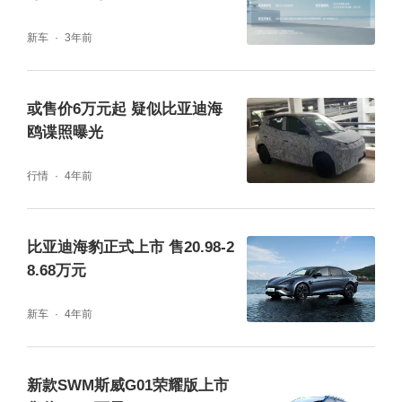
在“高能冠军”海鸥的助力下，A00级新能源市
新车
3年前
场占比从2023年一季度的11.7%回升至2023
年底的14.53%，海鸥占据了A00级新能源市场
或售价6万元起 疑似比亚迪海
28%的份额，更为重要的是，海鸥打破了此前
鸥谍照曝光
低价低质、同质化严重、竞争乏力的市场困
行情
4年前
局，引领A00级市场走向精品代步车时代。
比亚迪海豹正式上市 售20.98-2
8.68万元
新车
4年前
新款SWM斯威G01荣耀版上市