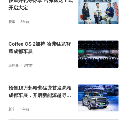
多重好礼等你拿 哈弗猛龙正式
水后整车正反向底部碰撞的连续挑战，更经历
开启大定
了挤压、翻滚、锤击等11项安全测试，用更严
新车
3年前
苛的测试环境验证整车三电安全，为用户消除
新能源安全焦虑。
Coffee OS 2加持 哈弗猛龙智
耀成都车展
哈弗猛龙采用了行业领先的咖啡智能座舱系统
Coffee OS，配备14.6英寸全彩液晶中控屏，
经销商
3年前
集成丰富娱乐及行车功能设置，支持人机互
动；同级领先的语音交互系统，250ms极速唤
预售16万起哈弗猛龙首发亮相
成都车展，开启新能源越野全
醒可见即可说，实现对话零焦虑的智能用车体
民时代
验。
新车
3年前