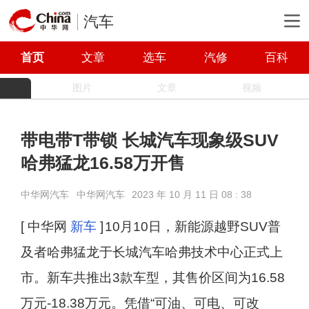
汽车
首页
文章
选车
汽修
百科
图片
文章
视频
带电带T带锁 长城汽车现象级SUV
哈弗猛龙16.58万开售
中华网汽车
中华网汽车
2023 年 10 月 11 日 08 : 38
[ 中华网
新车
]
10月10日，新能源越野SUV普
及者哈弗猛龙于长城汽车哈弗技术中心正式上
市。新车共推出3款车型，其售价区间为16.58
万元-18.38万元。凭借“可油、可电、可改