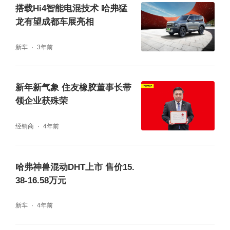
搭载Hi4智能电混技术 哈弗猛
龙有望成都车展亮相
新车
3年前
新年新气象 住友橡胶董事长带
领企业获殊荣
经销商
4年前
其咖啡智能驾驶系统Coffee Pilot，采用4个环
视摄像头+4个后防撞雷达+1个ADAS摄像头+2
哈弗神兽混动DHT上市 售价15.
个毫米波雷达，共11个智能传感器组合成视觉
38-16.58万元
摄像头+感应雷达的融合方案，支持L2级辅助
新车
4年前
驾驶功能，让出行更安全，驾驶更轻松。