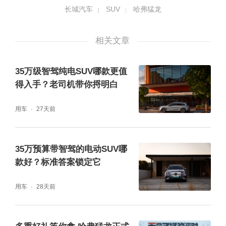
的钢筋铁骨，只为更好地守护驾乘人员的安
长城汽车
SUV
哈弗猛龙
全。
相关文章
35万级智驾纯电SUV哪款更值
得入手？老司机带你捋明白
用车
27天前
35万预算带智驾的电动SUV哪
款好？标准答案锁定它
用车
28天前
面对涉水、碰撞等多频次、多场景的考验，哈
弗猛龙电池成功通关超5倍国标涉水深度、涉