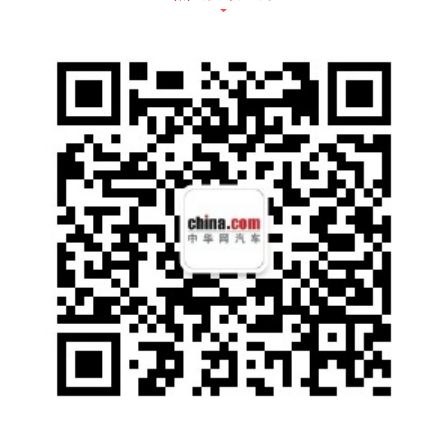
凭借3擎9模动态切换与ITVC智能扭矩控制系
统，哈弗猛龙的NEDC纯电续航里程达145k
m，更支持最高41Kw快充，仅需28分钟，电
量就能从30%充至80%，日常通勤完全享受电
车的舒适性和经济性；WLTC馈电油耗低至百
公里5.98L，满油满电综合续航超1000公里，
没有纯电车的里程焦虑，自驾旅行省时省心。
“安全至上”的设计理念一直是长城汽车绝对要
坚守的底线。哈弗猛龙车身关键部位钢板强度
2000兆帕，整车高强度钢比例高达72.1%，白
车身扭转刚度高达31272Nm/°，打造更加安全