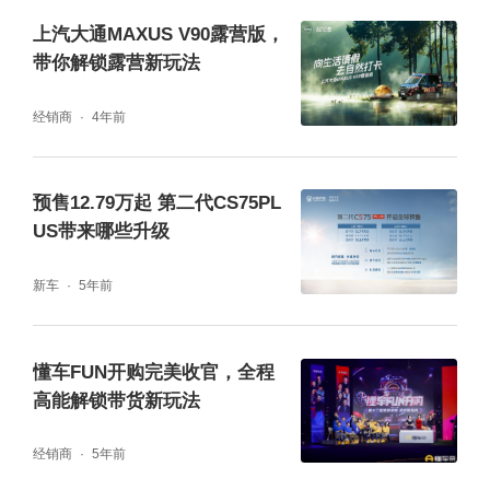
上汽大通MAXUS V90露营版，
带你解锁露营新玩法
经销商
4年前
预售12.79万起 第二代CS75PL
US带来哪些升级
新车
5年前
哈弗猛龙诞生的背后，是长城汽车智能电混四
懂车FUN开购完美收官，全程
驱Hi4技术、毫末智行、蜂巢能源三位一体带
高能解锁带货新玩法
来的科技平权，让用户以城市SUV的用车成
经销商
5年前
本，享受专业越野车的价值和体验。未来，哈