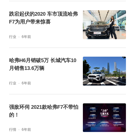
弗品牌将坚守“做每个时代最好的SUV”的理
跌宕起伏的2020 车市顶流哈弗
念，带来更多实力强悍、独一无二的SUV产
F7为用户带来惊喜
品，与用户一同不负热爱，奔赴山海！
行业
6年前
哈弗H6月销破5万 长城汽车10
月销售13.6万辆
行业
6年前
强敌环伺 2021款哈弗F7不带怕
的！
行情
6年前