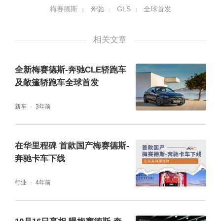
梅赛德斯
奔驰
GLS
全球首发
相关文章
新款梅赛德斯-AMG GLS 63 4MATIC+以AMG
家族徽章取代引擎盖上三叉星徽，与AMG家族
全新梅赛德斯-奔驰CLE轿跑车
式垂瀑式格栅、可投射动态“AMG”铭牌字样全
及敞篷轿跑车全球首发
新迎宾投影灯相得益彰。新款梅赛德斯-AMG
新车
3年前
GLS 63 4MATIC+采用全新LED尾灯设计，与
新增的“匠心高定”远峰灰色非金属漆/钠石蓝色
在华里程碑 首款国产梅赛德斯-
金属漆+23英寸锻造轮毂中红色制动卡钳释放
奔驰卡车下线
运动气息。并且，其还新增多款内饰配色与A
行业
4年前
MG碳纤维饰件。