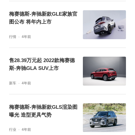
梅赛德斯-奔驰新款GLE家族官
图公布 将年内上市
动力方面，新款梅赛德斯-奔驰GLS提供搭载3.
0T六缸发动机的GLS450 4MATIC和搭载4.0T
行情
4年前
V8发动机的GLS580 4MATIC可选，梅赛德斯-
迈巴赫提供搭载4.0T V8发动机的GLS600版
售28.39万元起 2022款梅赛德
斯-奔驰GLA SUV上市
本，梅赛德斯-AMG GLS 63 4MATIC+则是搭
载AMG 4.0T V8双涡轮增压发动机。
新车
4年前
梅赛德斯-奔驰新款GLS渲染图
曝光 造型更具气势
行业
4年前