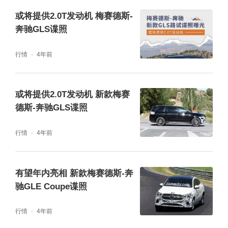
新，提供“经典”、“运动”和“柔和”3种显示风
或将提供2.0T发动机 梅赛德斯-
格，以及“导航”、“辅助”、“服务”3种模式，并
奔驰GLS谍照
可联动氛围灯提供7种不同主题配色，绽放绚
行情
4年前
烂华彩。此外，搭载越野技术组件的新款梅赛
德斯-奔驰GLS SUV新增车底护板并将离地间
隙抬高30毫米。
或将提供2.0T发动机 新款梅赛
德斯-奔驰GLS谍照
行情
4年前
有望年内亮相 新款梅赛德斯-奔
驰GLE Coupe谍照
行情
4年前