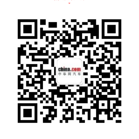
志性竖直格栅设计，车头下方两侧进气口处数
枚迈巴赫徽章错落有致，辅以镀铬包围装点凸
显精致细节。新增带高光饰面的23英寸迈巴赫
经典锻造轮毂，令整车极具品牌辨识度。标配
的动态迈巴赫徽标迎宾灯投射于车身两侧，非
常具有质感。