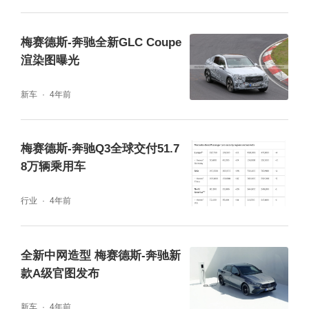
梅赛德斯-奔驰全新GLC Coupe
渲染图曝光
新车
4年前
新款梅赛德斯-AMG GLS 63 4MATIC+搭载AM
G 4.0升V8双涡轮增压发动机，以“一人一机”理
梅赛德斯-奔驰Q3全球交付51.7
念打造，峰值功率450千瓦（612马力）、峰
8万辆乘用车
值扭矩850牛⋅米，百公里加速4.2秒；集成ISG
行业
4年前
智能电机系统带来额外的16千瓦（22马力）和
250牛⋅米性能，以及加速顺、行驶静和油耗
全新中网造型 梅赛德斯-奔驰新
省“三位一体”的驾驭体验。
款A级官图发布
新车
4年前