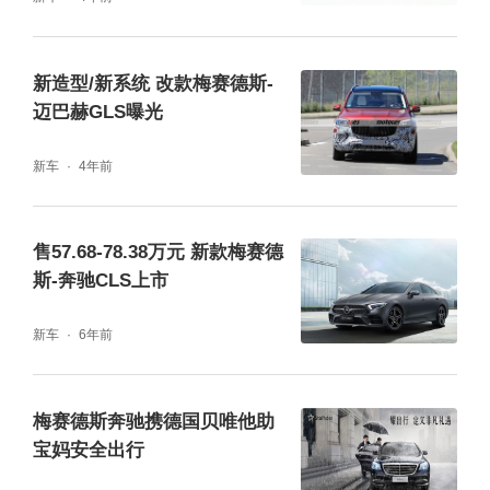
新造型/新系统 改款梅赛德斯-
迈巴赫GLS曝光
新车
4年前
售57.68-78.38万元 新款梅赛德
斯-奔驰CLS上市
其标配带自适应可调减振功能的AMG行驶控制
新车
6年前
增强版悬挂（AMG RIDE CONTROL+），以
及调校升级的主动式侧倾稳定系统与空气悬
梅赛德斯奔驰携德国贝唯他助
挂，兼顾动感与舒适，既能在过弯时实现精准
宝妈安全出行
灵敏而又稳如泰山的动态性能表现，亦能在经