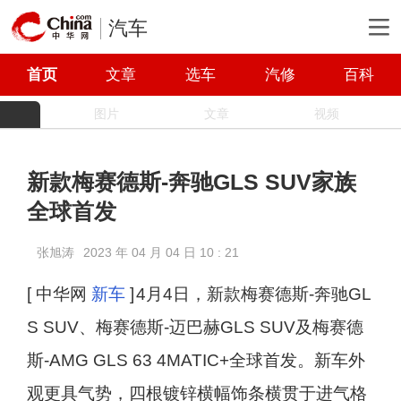
汽车
首页
文章
选车
汽修
百科
图片
文章
视频
新款梅赛德斯-奔驰GLS SUV家族
全球首发
张旭涛
2023 年 04 月 04 日 10 : 21
[ 中华网
新车
]
4月4日，新款梅赛德斯-奔驰GL
S SUV、梅赛德斯-迈巴赫GLS SUV及梅赛德
斯-AMG GLS 63 4MATIC+全球首发。新车外
观更具气势，四根镀锌横幅饰条横贯于进气格