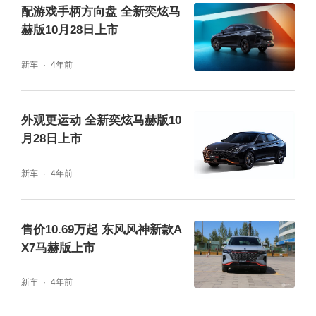
配游戏手柄方向盘 全新奕炫马
乐酷版和自动乐活版，最大功率145kW，最大
赫版10月28日上市
扭矩300N·m，这个动力参数，远超市场同样
新车
4年前
排量竞品，接近大多数2.0T的动力输出水平。
奕炫GS马赫版以超大的实用空间，全系标配
外观更运动 全新奕炫马赫版10
月28日上市
强悍的东风马赫动力，以及令人心动的颜值和
丰富配置入场，瞄准火热的年轻消费市场，市
新车
4年前
场潜力十分可观。
售价10.69万起 东风风神新款A
X7马赫版上市
新车
4年前