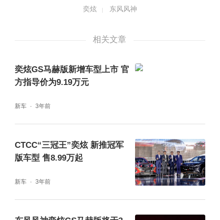
统、坡道辅助系统、智能刹车辅助系统、倒车
奕炫
东风风神
雷达、540°高清全景影像、主副驾座椅电动调
相关文章
节、手机无线充电，更有安全智能的开门预
警、盲点监测、后方碰撞预警智能安全系统，
奕炫GS马赫版新增车型上市 官
所有应该在十几万级别车型上出现的享受与智
方指导价为9.19万元
能配置，奕炫GS马赫版可谓是应有尽有。
新车
3年前
奕炫GS马赫版的后备箱基础容积达474L，扩
展容积1109L，此外，后排座椅支持4/6分割方
CTCC“三冠王”奕炫 新推冠军
版车型 售8.99万起
式放倒，可拓展到1834mm轴向长度，增加长
件和大件物品的装载能力，空间布局更灵活，
新车
3年前
空间利用率更高，载人、载物或是居家出行，
都能实现全场景满足。