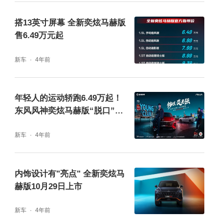
搭13英寸屏幕 全新奕炫马赫版
售6.49万元起
新车
4年前
年轻人的运动轿跑6.49万起！
东风风神奕炫马赫版“脱口”而
售
新车
4年前
内饰设计有"亮点" 全新奕炫马
赫版10月29日上市
新车
4年前