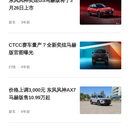
东风风神奕炫GS马赫版将于3
月26日上市
新车
3年前
CTCC赛车量产？全新奕炫马赫
版官图曝光
行情
4年前
动力方面，奕炫GS马赫版全系升级了全新的
价格上调3,000元 东风风神AX7
东风马赫动力，并提供1.5L自吸与1.5T涡轮增
马赫版售10.99万起
压两种动力选择，其中1.5L的自动创富版，在
新车
4年前
保证动力的基础上，具备更高的燃油经济性，
满足初期创业青年的实用需求；而1.5T的自动