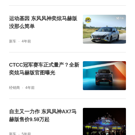
运动基因 东风风神奕炫马赫版
没那么简单
新车
4年前
CTCC冠军赛车正式量产？全新
奕炫马赫版官图曝光
经销商
4年前
自主又一力作 东风风神AX7马
赫版售价9.59万起
新车
5年前