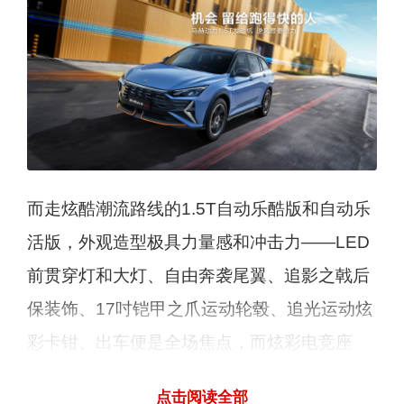
而走炫酷潮流路线的1.5T自动乐酷版和自动乐
活版，外观造型极具力量感和冲击力——LED
前贯穿灯和大灯、自由奔袭尾翼、追影之戟后
保装饰、17吋铠甲之爪运动轮毂、追光运动炫
彩卡钳、出车便是全场焦点，而炫彩电竞座
舱、运动化一体式座椅设计、随着音乐律动的
点击阅读全部