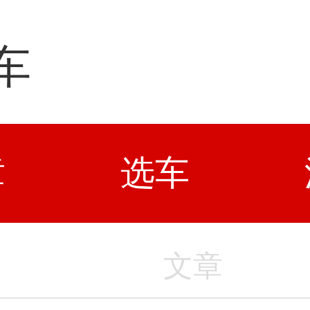
车
章
选车
文章