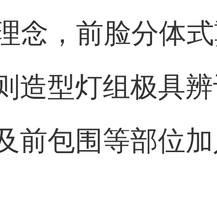
d”设计理念，前脸分
则造型灯组极具辨
及前包围等部位加