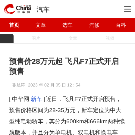
汽车
首页
文章
选车
汽修
百科
图片
文章
视频
预售价28万元起 飞凡F7正式开启
预售
张旭涛
2023 年 02 月 05 日 12 : 54
[ 中华网
新车
]
近日，飞凡F7正式开启预售，
预售价格区间为28-35万元，新车定位为中大
型纯电动轿车，其分为600km和666km两种续
航版本，并且分为单电机、双电机和换电车