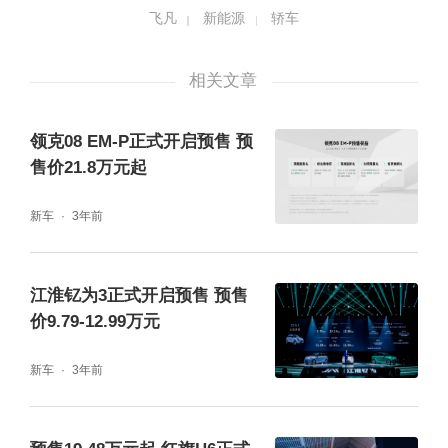
飞凡
新能源
轿车
门把手，在照顾到风阻系数等方面的同时，也
加强了车辆的时尚设计与美观程度。
相关文章
领克08 EM-P正式开启预售 预
售价21.8万元起
新车
3年前
江淮钇为3正式开启预售 预售
价9.79-12.99万元
车辆尾部，新车采用贯穿式的尾灯，中央使用
新车
3年前
了一个立体的R LOGO，尾部两侧有一个动感
的空气动力学风口，尾窗与天窗连成一体。