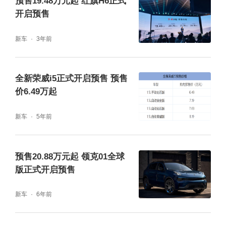
预售19.48万元起 红旗H6正式
开启预售
新车
3年前
全新荣威i5正式开启预售 预售
价6.49万起
新车
5年前
内饰方面，新车方向盘采用双色的配色，按键
预售20.88万元起 领克01全球
相对简易。新车与飞凡R7一样，使用了相同的
版正式开启预售
RISING MAX巨幕三联屏，其搭载了RISING
新车
6年前
OS智舱交互系统，并配备高通骁龙8155芯
片。整个中控屏都被屏幕覆盖，前排有一个宽