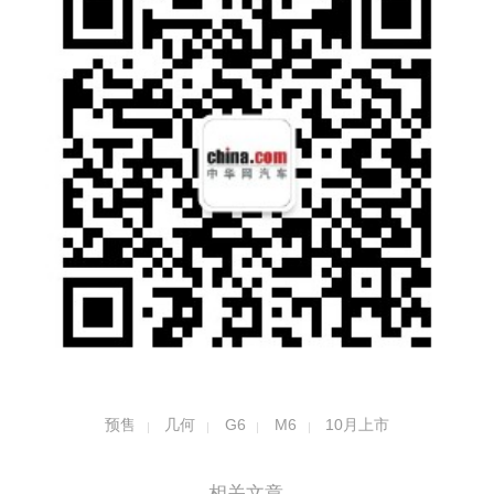
预售
几何
G6
M6
10月上市
相关文章