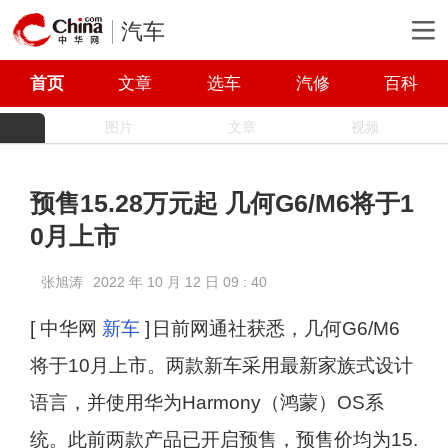
汽车
首页
文章
选车
汽修
百科
图片
文章
视频
预售15.28万元起 几何G6/M6将于1
0月上市
张旭涛
2022 年 10 月 12 日 09 : 40
[ 中华网
新车
]
日前网通社获悉，几何G6/M6
将于10月上市。两款新车采用最新家族式设计
语言，并使用华为Harmony（鸿蒙）OS系
统。此前两款产品已开启预售，预售价均为15.