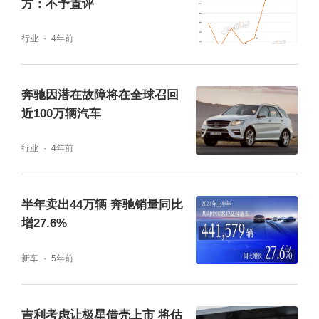
方：不予置评
行业
4年前
奔驰因潜在故障将在全球召回
近100万辆汽车
行业
4年前
半年卖出44万辆 奔驰销量同比
增27.6%
新车
5年前
吉利考虑让极星借壳上市 将估