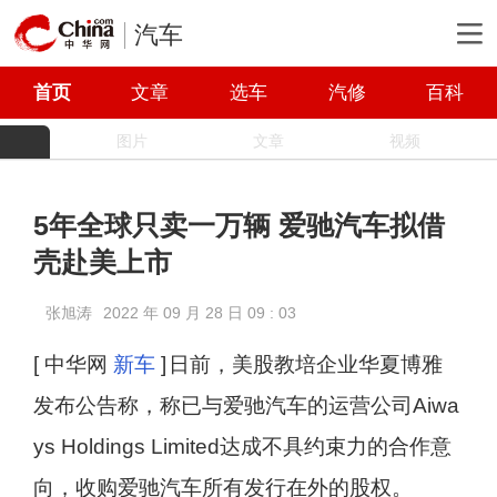
汽车
首页
文章
选车
汽修
百科
图片
文章
视频
5年全球只卖一万辆 爱驰汽车拟借
壳赴美上市
张旭涛
2022 年 09 月 28 日 09 : 03
[ 中华网
新车
]
日前，美股教培企业华夏博雅
发布公告称，称已与爱驰汽车的运营公司Aiwa
ys Holdings Limited达成不具约束力的合作意
向，收购爱驰汽车所有发行在外的股权。