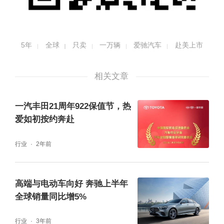
5年
全球
只卖
一万辆
爱驰汽车
赴美上市
相关文章
一汽丰田21周年922保值节，热
爱如初按约奔赴
行业
2年前
高端与电动车向好 奔驰上半年
全球销量同比增5%
行业
3年前