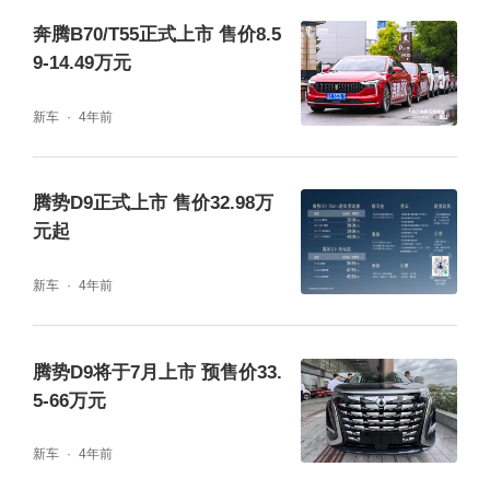
奔腾B70/T55正式上市 售价8.5
9-14.49万元
新车
4年前
腾势D9正式上市 售价32.98万
元起
新车
4年前
15.6英寸悬浮式可旋转PAD内部搭载了腾势Lin
k超智能交互系统，标配的5G速联技术最高支
腾势D9将于7月上市 预售价33.
5-66万元
持1Gbps下载，结合6纳米技术高通芯片，使
得运算速度以及功能响应非常迅速。值得一提
新车
4年前
的是，腾势Link系统除了支持常见的车联网、