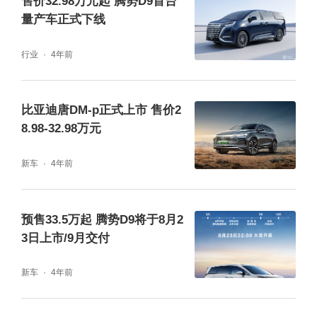
售价32.98万元起 腾势D9首台
量产车正式下线
行业
4年前
车辆尾部造型相对简洁，并采用了时下流行的
比亚迪唐DM-p正式上市 售价2
贯穿式尾灯组，点亮后在两侧还形成流星之箭
8.98-32.98万元
的样式。在尾门下方，该车还采用了内凹的手
新车
4年前
法，在光影下增加了立体感。
预售33.5万起 腾势D9将于8月2
3日上市/9月交付
新车
4年前