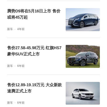
导航等功能外，还配备人脸识别功能，最高可
腾势D9将在5月16日上市 售价
支持15个不同ID，并可设定专属的使用场景。
或将45万起
另外，智能语音交互一次唤醒后，可进行连续
新车
4年前
对话，实现了一句话操控多项功能。
售价27.58-45.98万元 红旗HS7
豪华SUV正式上市
新车
6年前
售价12.89-19.19万元 大众新款
速腾正式上市
新车
6年前