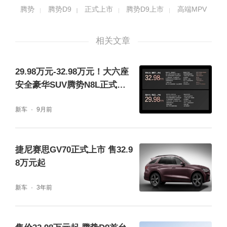
腾势
腾势D9
正式上市
腾势D9上市
高端MPV
车辆侧面造型流畅，车窗上部的银色饰条到D
相关文章
柱后进行了延展，结合密辐式轮毂，使其看起
来更显高级。在细节上，新车还配备了电动侧
29.98万元-32.98万元！大六座
滑门，提升了上下车的便利性。车身尺寸方
安全豪华SUV腾势N8L正式上
市
面，新车长宽高分别为5250mm、1960mm、
新车
9月前
1920mm，轴距为3110mm。
捷尼赛思GV70正式上市 售32.9
8万元起
新车
3年前