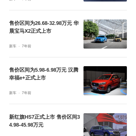
售价区间为26.68-32.98万元 华
晨宝马X2正式上市
新车
7年前
售价区间为5.98-6.98万元 汉腾
幸福e+正式上市
动力方面，腾势D9 DM-i车型的动力系统由骁
云-插混专用1.5T涡轮增压发动机+电动机组合
新车
7年前
而成，两驱车型纯电续航190km，NEDC工况
续航1040km，四驱车型纯电续航180km，NE
新红旗HS7正式上市 售价区间3
4.98-45.98万元
DC工况续航970km。而纯电版车型最大续航