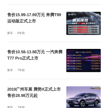
车内座椅采用了Nappa真皮包裹，整体乘坐感
售价15.99-17.69万元 奔腾T99
受较为柔软，并支持电动调节、腰部支撑、记
运动版正式上市
忆以及加热/通风功能。第二排独立座椅官方称
新车
6年前
之为“零感人体工程学座椅”，整体造型较为宽
大，面料与第一排相同，在功能上支持10向电
售价10.58-13.88万元 一汽奔腾
动调节、6向睡眠头枕、座椅记忆以及10点式
T77 Pro正式上市
按摩等功能。另外，每个座椅扶手上还都配有
新车
7年前
独立的控制区域，所有功能均汇集于一块液晶
屏内，并且还能控制前排座椅后方的独立显示
2019广州车展 腾势X正式上市
屏，为用户带来一种全新的豪华体验。
售价28.98万元起
新车
7年前