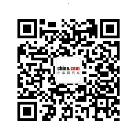
式”进气格栅，整体给人强烈的视觉冲击。此
外，纯电版和DM-i版本的大灯下方镀铬饰条延
伸到了雾灯处，并形成C字形结构，结合保险
杠两侧夸张的导气口，使得前脸看上去非常霸
气。