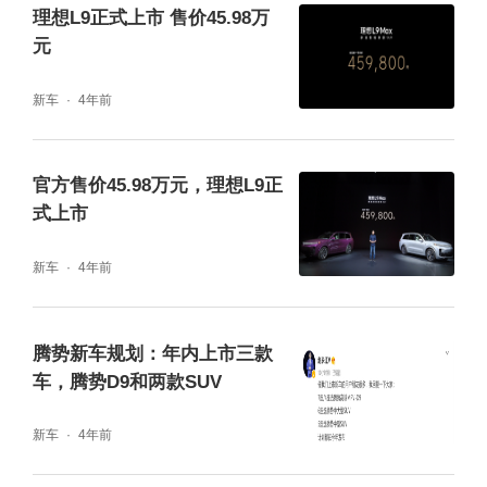
理想L9正式上市 售价45.98万
元
新车
4年前
车辆内饰采用了环抱式设计语言，中控台采用
官方售价45.98万元，理想L9正
了大量软质材料包裹，同时在中控台中部以及
式上市
门板处还辅以实木装饰，档次感营造得很到
新车
4年前
位。新车还采用了10.25英寸嵌入式全液晶3D
仪表，界面显示简约清晰，同时该仪表还能与
中控屏互联共享部分信息。双辐式方向盘造型
腾势新车规划：年内上市三款
车，腾势D9和两款SUV
与比亚迪王朝系列较为类似，但两侧多功能按
键更换为了触控按钮，整体触感较为灵敏。
新车
4年前