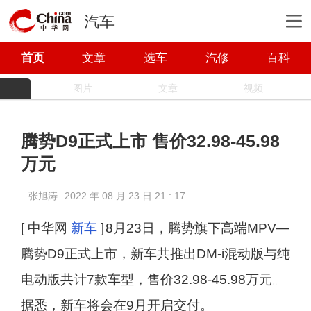
汽车
首页
文章
选车
汽修
百科
图片
文章
视频
腾势D9正式上市 售价32.98-45.98
万元
张旭涛
2022 年 08 月 23 日 21 : 17
[ 中华网
新车
]
8月23日，腾势旗下高端MPV—
腾势D9正式上市，新车共推出DM-i混动版与纯
电动版共计7款车型，售价32.98-45.98万元。
据悉，新车将会在9月开启交付。