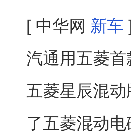
[ 中华网
新车
汽通用五菱首
五菱星辰混动
了五菱混动电磁