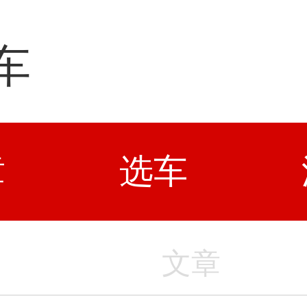
车
章
选车
文章