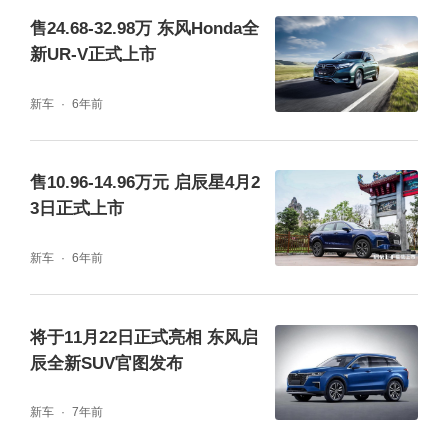
售24.68-32.98万 东风Honda全
新UR-V正式上市
新车
6年前
售10.96-14.96万元 启辰星4月2
3日正式上市
大V更大：宽阔空间打造轻松探索之旅
新车
6年前
每一次探索，都要做好万全准备。东风日产启
辰大V探月版拥有最大1520L行李箱，再多“装
将于11月22日正式亮相 东风启
备”也能轻松收纳；1917mm超宽车身营造舒适
辰全新SUV官图发布
乘坐空间，即便是壮硕的“金刚鼠”也能轻松享
新车
7年前
受旅途时光。