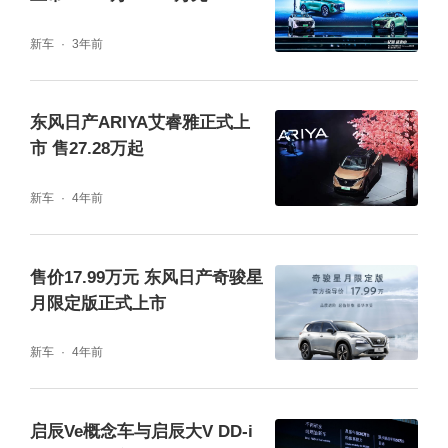
新车
3年前
做自己的人生大V，掌控自己的生活节奏，是
东风日产ARIYA艾睿雅正式上
启辰大V一直以来倡导的精神内核，在年轻群
市 售27.28万起
体中引发深度共鸣，这与《独行月球》电影所
新车
4年前
展现的价值观高度契合。在此基础上，东风日
产启辰与《独行月球》欢乐联合，成为官方合
作伙伴，推出探月版车型，鼓励更多年轻消费
售价17.99万元 东风日产奇骏星
月限定版正式上市
者不畏困难，在“星辰大海”中奋勇拼搏，并陪
伴更多年轻消费者一同探索，用努力奋斗创造
新车
4年前
人生的希望。
启辰Ve概念车与启辰大V DD-i
更V体验，打造专属探月“装备”