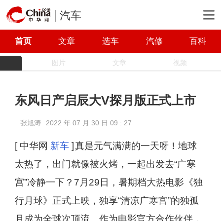
汽车
首页
文章
选车
汽修
百科
图片
文章
视频
东风日产启辰大V探月版正式上市
张旭涛
2022 年 07 月 30 日 09 : 27
[ 中华网
新车
]
真是元气满满的一天呀！地球
太热了，出门就像被火烤，一起出发去“广寒
宫”冷静一下？7月29日，暑期档大热电影《独
行月球》正式上映，独享“清凉广寒宫”的独孤
月成为全球次顶流。作为电影官方合作伙伴，