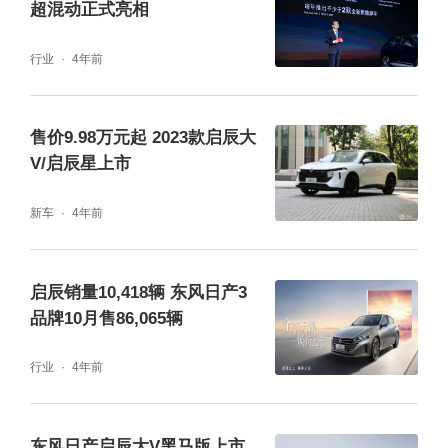
超混动正式亮相
“宇宙那么大，我们还会遇见”！自去年9月份上
行业
4年前
市以来，东风日产启辰大V成功收获了年轻消
费者的喜爱和认可。如今，东风日产启辰大V
售价9.98万元起 2023款启辰大
V/启辰星上市
再次推出探月版车型，为消费者带来更帅、更
大、更爽、更超值的用车体验，进一步满足年
新车
4年前
轻用户的出行需求和想象。
启辰销量10,418辆 东风日产3
大V更帅：专属探月元素彰显酷炫个性
品牌10月售86,065辆
东风日产启辰大V探月版从电影情节获得灵
行业
4年前
感，探月拉花搭配流光踏板，完美再现“独孤
月”的英姿，整车造型更酷炫，外观颜值更帅
东风日产启辰大V黑马版上市