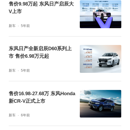
售价9.98万起 东风日产启辰大
V上市
新车
5年前
东风日产全新启辰D60系列上
内饰上，1.7㎡超广角光感天幕带来无敌视角，
市 售价6.98万元起
星河天幕车顶氛围感拉满，为车内乘员打造一
新车
5年前
片属于他们的“星辰大海”，“马蓝星”看了都要连
敲三下头盔。
售价16.98-27.68万 东风Honda
新CR-V正式上市
新车
6年前