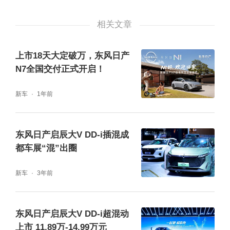
难、敢于挑战、乐观自信的大V精神，治愈了
相关文章
众多影迷的精神内耗。电影爆笑情节所表达
的，正是当下年轻群体的生活态度。就算平
上市18天大定破万，东风日产
凡，也要敢于做自己，更要心怀远大志向，不
N7全国交付正式开启！
畏艰辛，努力追逐梦想。就算普普通通，到了
新车
1年前
关键时刻，总能像独孤月那样挺身而出。“有
戏，那就试一试”，一句台词道出了他们的人生
东风日产启辰大V DD-i插混成
格言。
都车展“混”出圈
新车
3年前
东风日产启辰大V DD-i超混动
上市 11.89万-14.99万元