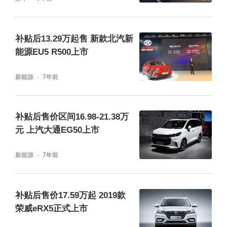
补贴后13.29万起售 新款北汽新
能源EU5 R500上市
新能源
7年前
补贴后售价区间16.98-21.38万
元 上汽大通EG50上市
新能源
7年前
补贴后售价17.59万起 2019款
荣威eRX5正式上市