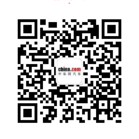
内饰方面，新车提供的三种个性配色包车门处
均加入全新配色，并且中控彩色饰板面积更
大。此外，智享长续航版和极智长续航版还可