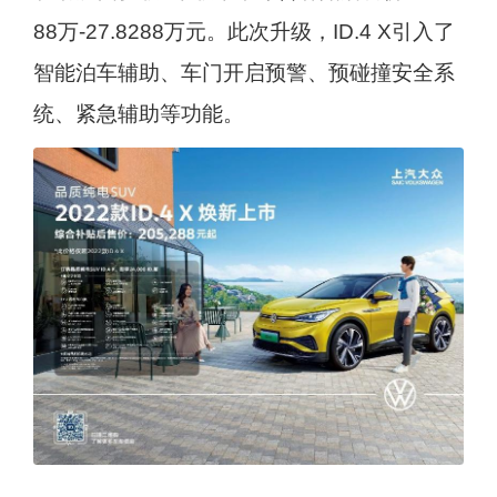
88万-27.8288万元。此次升级，ID.4 X引入了
智能泊车辅助、车门开启预警、预碰撞安全系
统、紧急辅助等功能。