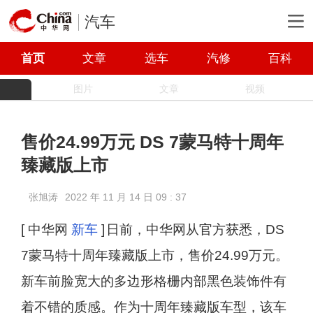
汽车
首页
文章
选车
汽修
百科
图片
文章
视频
售价24.99万元 DS 7蒙马特十周年
臻藏版上市
张旭涛
2022 年 11 月 14 日 09 : 37
[ 中华网
新车
]
日前，中华网从官方获悉，DS
7蒙马特十周年臻藏版上市，售价24.99万元。
新车前脸宽大的多边形格栅内部黑色装饰件有
着不错的质感。作为十周年臻藏版车型，该车