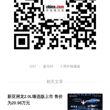
DS7
蒙马特
十周年臻藏版
相关文章
新亚洲龙2.0L臻选版上市 售价
为20.98万元