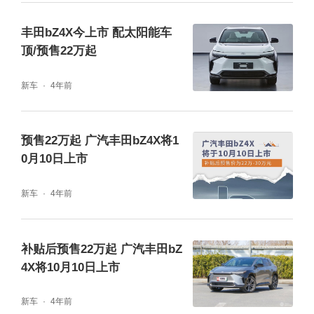
补充续航，每年获得的电量，可供增加续航里
程约1750km。
丰田bZ4X今上市 配太阳能车
顶/预售22万起
新车
4年前
预售22万起 广汽丰田bZ4X将1
0月10日上市
新车
4年前
补贴后预售22万起 广汽丰田bZ
主动安全方面，搭载全新“TSS 3.0智行安全辅
4X将10月10日上市
助套装”，使驾驶者无论在拥堵或顺畅行驶、上
新车
4年前
下车、以及更多无法预知的关键时刻，都可提