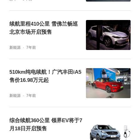
ne Motion Grip）驾控套装，由赛手方向盘与
线控转向系统组合而成，无需换手即可完成转
续航里程410公里 雪佛兰畅巡
向操作，极大减轻驾驶者在弯道行驶、掉头、
北京市场开启预售
入库等操作过程中的负担。
新能源
7年前
510km纯电续航！广汽丰田iA5
售价16.98万元起
新能源
7年前
综合续航360公里 领界EV将于7
月18日开启预售
与此同时，新车还具备X-MODE四驱越野辅助