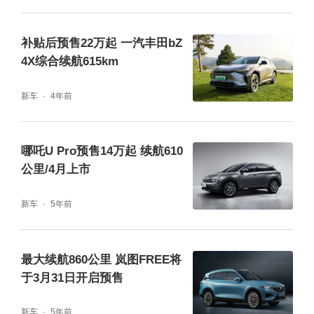
供更稳固的安全守护。
补贴后预售22万起 一汽丰田bZ
4X综合续航615km
新车
4年前
哪吒U Pro预售14万起 续航610
公里/4月上市
新车
5年前
基于e-TNGA架构打造的广汽丰田bZ4X，通过
最大续航860公里 岚图FREE将
低重心、高刚性车身设计实现更卓越的驾控表
于3月31日开启预售
现。面向中国市场正在积极探讨导入OMG（O
新车
5年前