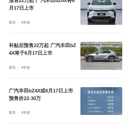
预售22万起 广汽丰田bZ4X将6
月17日上市
座舱数字车载生态系统，支持语音识别，支持
OTA软件升级；数字钥匙，通过智能手机实现
新车
4年前
远程上锁、落锁、启动发动机；带有记忆功能
的多场景智能泊车助手，即使是开放式车位也
补贴后预售22万起 广汽丰田bZ
可通过自定义轻松应对停车，在狭窄的路况
4X将于6月17日上市
下，也能通过智能手机APP实现遥控泊车。
新车
4年前
广汽丰田bZ4X或6月17日上市
预售价22-30万
新车
4年前