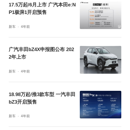
17.5万起/6月上市 广汽本田e:N
P1极湃1开启预售
广汽丰田bZ4X采用高性能低衰减电池，拥有
新车
4年前
世界一流的电池容量保持率和耐久性，10年后
容量保持率90%（开发目标值）。车身采用全
广汽丰田bZ4X申报图公布 202
方位碰撞应对结构，可以更好地保护电池安全
2年上市
免受冲击。
新车
4年前
为进一步提升整车的动力性能以及驾驶节能
性，确保尤其是冬季的实际续航里程，广汽丰
18.98万起/推3款车型 一汽丰田
bZ3开启预售
田bZ4X搭载高效率三合一电机系统，并通过
优化空气动力设计、打造轻量化车身、采用热
新车
4年前
泵式空调、配备前排座椅脚下红外遥感供暖系