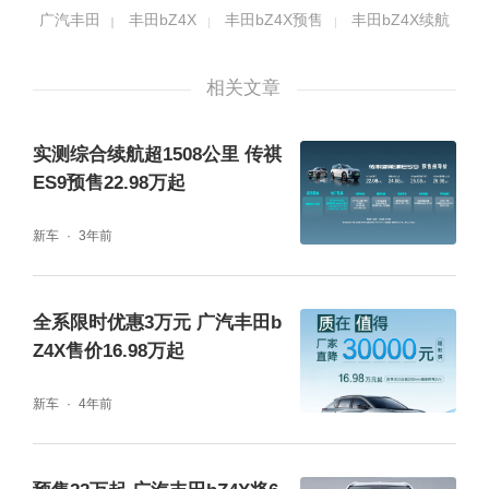
广汽丰田
丰田bZ4X
丰田bZ4X预售
丰田bZ4X续航
860/1650mm，2850mm的超长轴距，以及长
达1000mm的跨级别后排空间，为乘客带来更
相关文章
加宽敞舒适的出行享受。
实测综合续航超1508公里 传祺
ES9预售22.98万起
新车
3年前
全系限时优惠3万元 广汽丰田b
Z4X售价16.98万起
新车
4年前
广汽丰田bZ4X还搭载了众多先进配置，智享