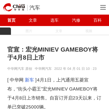
汽车
首页
文章
选车
汽修
百科
图片
文章
视频
官宣：宏光MINIEV GAMEBOY将
于4月8日上市
中华网汽车 原创
中华网汽车
2022 年 04 月 01 日 10 : 23
[ 中华网
新车
]
4月1日，上汽通用五菱宣
布，“街头小霸王”宏光MINIEV GAMEBOY将
于4月8日上市销售。自盲订开启23天以来，订
单已突破25000辆。