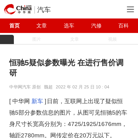
汽车
首页
文章
选车
汽修
百科
图片
文章
视频
恒驰5疑似参数曝光 在进行售价调
研
中华网汽车 原创
魏超
2022 年 02 月 25 日 10 : 04
[ 中华网
新车
]
日前，互联网上出现了疑似恒
驰5部分参数信息的图片，从图可见恒驰5的车
身尺寸长宽高分别为：4725/1925/1676mm，
轴距2780mm。网传定价在20万元以下。