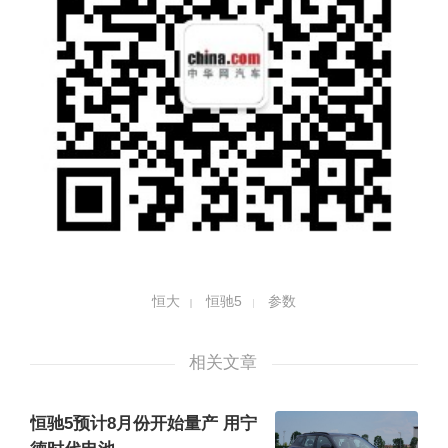
恒大
恒驰5
参数
相关文章
恒驰5预计8月份开始量产 用宁