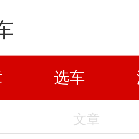
车
章
选车
文章