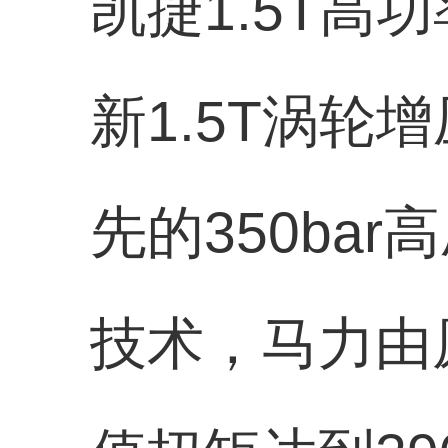
凯捷1.5T高
新1.5T涡
先的350ba
技术，马力由原