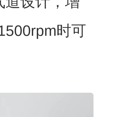
化气道设计，增
500rpm时可