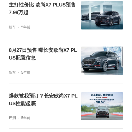
行安全提供了保障。
主打性价比 欧尚X7 PLUS预售
7.99万起
新车
5年前
8月27日预售 曝长安欧尚X7 PL
US配置信息
动力方面，长安欧尚X7PLUS搭载的蓝鲸新一
代NE1.5T高压直喷发动机，在双出口集成排
新车
5年前
气歧管技术、独创“AGILE敏捷”空气导流式高
效超净燃烧系统等先进技术的加持下，其最大
爆款被我预订？长安欧尚X7 PL
US性能起底
功率为138kW，最大扭矩则可达300N·m，匹
配传动效率达94.3%的最新蓝鲸7速湿式双离
评测
5年前
合变速箱，长安欧尚X7PLUS实测零百加速达