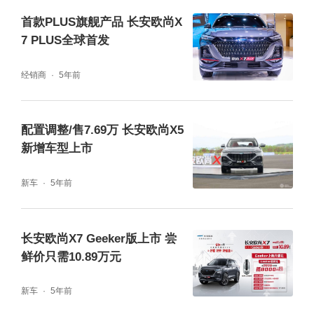
到8.23s，高速环道极限时速达到了214km/
首款PLUS旗舰产品 长安欧尚X
7 PLUS全球首发
h，展现出强悍的动力性能。
经销商
5年前
配置调整/售7.69万 长安欧尚X5
新增车型上市
新车
5年前
长安欧尚X7 Geeker版上市 尝
鲜价只需10.89万元
一直以来，长安欧尚始终秉持着“以客户为主
新车
5年前
导”的品牌理念和“为客户提供的价值，是客户