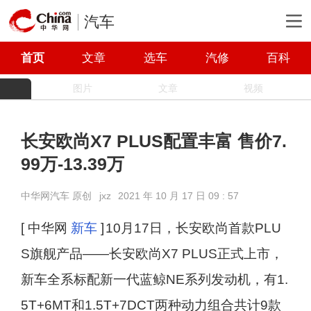
汽车
首页
文章
选车
汽修
百科
图片
文章
视频
长安欧尚X7 PLUS配置丰富 售价7.
99万-13.39万
中华网汽车 原创
jxz
2021 年 10 月 17 日 09 : 57
[ 中华网
新车
]
10月17日，长安欧尚首款PLU
S旗舰产品——长安欧尚X7 PLUS正式上市，
新车全系标配新一代蓝鲸NE系列发动机，有1.
5T+6MT和1.5T+7DCT两种动力组合共计9款