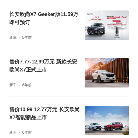
付出成本的两倍”的产品理念，坚持为客户打造
长安欧尚X7 Geeker版11.59万
高价值产品。在动力、智能、设计、空间、品
即可预订
质五大方面进阶的长安欧尚X7 PLUS，以同级
新车
5年前
标杆般的产品力，证明了长安欧尚X7 PLUS的
旗舰实力，新车7.99万元的起售价格，必然成
售价7.77-12.99万元 新款长安
为众多车主们的选择。
欧尚X7正式上市
新车
6年前
售价10.99-12.77万元 长安欧尚
X7智能新品上市
新车
6年前