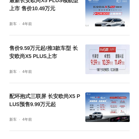
最新长安欧尚X5 PLUS领航型
上市 售价10.49万元
新车
4年前
科技配置方面，长安欧尚X7 PLUS拥有全场景
售价9.59万元起/推3款车型 长
安欧尚X5 PLUS上市
OnStyle3.0+智控车机系统，其搭载极速8核芯
片，操作更加流畅顺滑，反应更快。其支持39
新车
4年前
个高频功能免唤醒的语音控制，120个用车场
景，380项语音意图，实现全场景语音控制。
配环抱式三联屏 长安欧尚X5 P
LUS预售9.99万元起
安全方面，新车搭载最新的第四代德国大陆77
GHz毫米波雷达系统的ACC驾驶系统，实现盲
新车
4年前
区检测、后追尾预警、门开预警等功能，为出