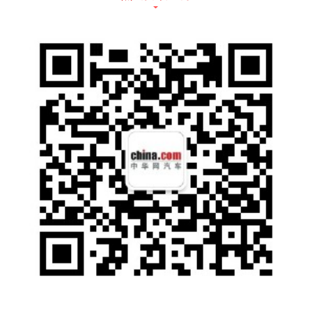
为4730/1870/1720mm，轴距尺寸为2786m
m；在乘坐体感上，后排膝部空间可达140m
m，第二排为纯平地板，真正实现腿部自由；
同时，新车还采用了385L-885L可进化全场景
后备箱设计，开发出垂钓、露营、娱乐、商务
四大场景化模式应用，全面满足各类用户的使
用需求。