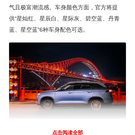
气且极富潮流感。车身颜色方面，官方将提
供“星灿红、星辰白、星际灰、碧空蓝、丹青
蓝、星空蓝”6种车身配色可选。
车身尺寸上，长安欧尚X7 PLUS的长宽高分别
点击阅读全部