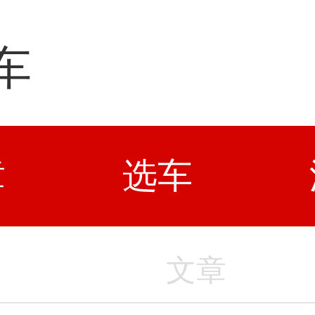
车
章
选车
文章