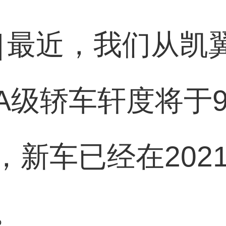
]
最近，我们从凯
A级轿车轩度将于9
，新车已经在202
。