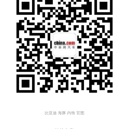
比亚迪 海豚 内饰 官图