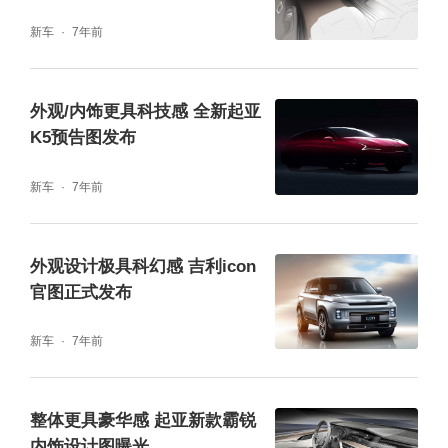
新车
7年前
外观/内饰更具科技感 全新起亚
K5预告图发布
新车
7年前
外观设计极具科幻感 吉利icon
官图正式发布
新车
7年前
整体更具豪华感 起亚新款霸锐
内饰设计图曝光