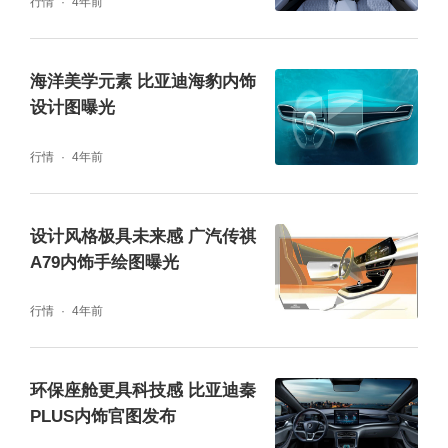
行情
4年前
海洋美学元素 比亚迪海豹内饰
设计图曝光
行情
4年前
设计风格极具未来感 广汽传祺
A79内饰手绘图曝光
行情
4年前
环保座舱更具科技感 比亚迪秦
PLUS内饰官图发布