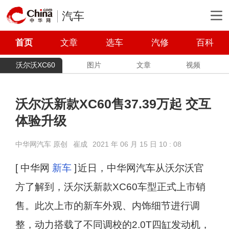
汽车
首页
文章
选车
汽修
百科
沃尔沃XC60
图片
文章
视频
沃尔沃新款XC60售37.39万起 交互
体验升级
中华网汽车 原创
崔成
2021 年 06 月 15 日 10 : 08
[ 中华网
新车
]
近日，中华网汽车从沃尔沃官
方了解到，沃尔沃新款XC60车型正式上市销
售。此次上市的新车外观、内饰细节进行调
整，动力搭载了不同调校的2.0T四缸发动机，