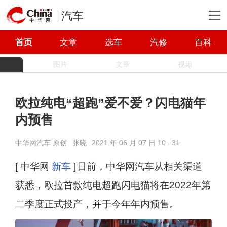
汽车
首页
文章
选车
汽修
百科
图片
文章
视频
欧拉纯电“超跑”爱不爱？闪电猫年
内预售
中华网汽车 原创
张晓
2021 年 06 月 07 日 10 : 31
[ 中华网
新车
]
日前，中华网汽车从相关渠道
获悉，欧拉首款纯电超跑闪电猫将在2022年第
二季度正式投产，并于今年年内预售。