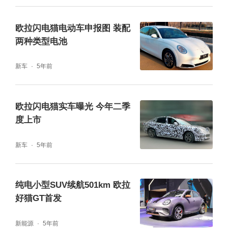
欧拉闪电猫电动车申报图 装配
两种类型电池
新车
5年前
欧拉闪电猫实车曝光 今年二季
度上市
新车
5年前
纯电小型SUV续航501km 欧拉
好猫GT首发
新能源
5年前