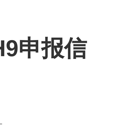
H9申报信
1