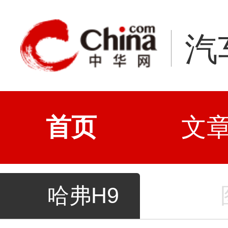
汽
首页
文
哈弗H9