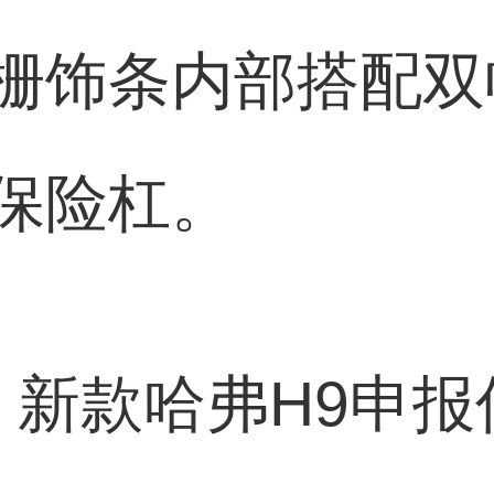
栅饰条内部搭配双
保险杠。