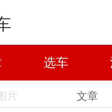
车
章
选车
图片
文章