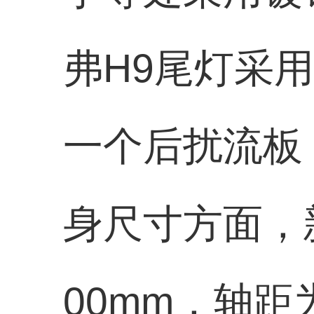
弗H9尾灯采
一个后扰流板
身尺寸方面，新车
00mm，轴距为