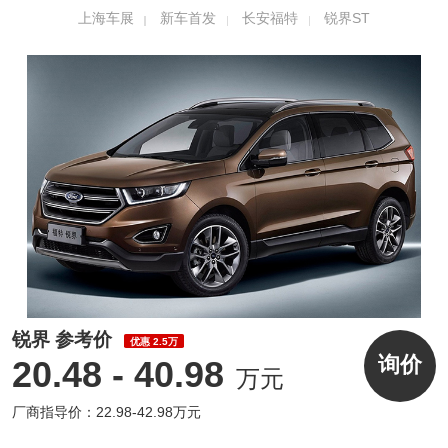
上海车展
新车首发
长安福特
锐界ST
从侧面看，锐界ST配备的是哑光黑色双五辐式
运动轮圈，轮胎尺寸为265/40 R21，比现款锐
界的顶配轮圈还要大。轮圈内部的红色刹车卡
钳、全黑色车顶以及黑色侧裙进一步增强了车
辆的运动气息。
锐界 参考价
优惠 2.5万
询价
20.48 - 40.98
万元
厂商指导价：22.98-42.98万元