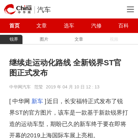
汽车
首页
文章
选车
汽修
百科
锐界
图片
文章
视频
继续走运动化路线 全新锐界ST官
图正式发布
中华网汽车
范莹
2019 年 04 月 10 日 12 : 13
[ 中华网
新车
]
近日，长安福特正式发布了锐
界ST的官方图片，该车是一款基于新款锐界打
造的运动车型，期盼已久的新车终于要在即将
开幕的2019上海国际车展上亮相。