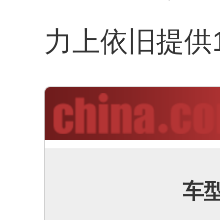
力上依旧提供1
车