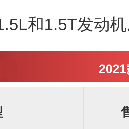
.5L和1.5T发动
202
型