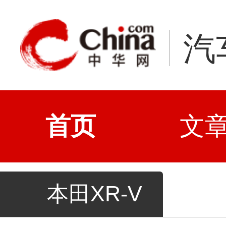
汽
首页
文
本田XR-V