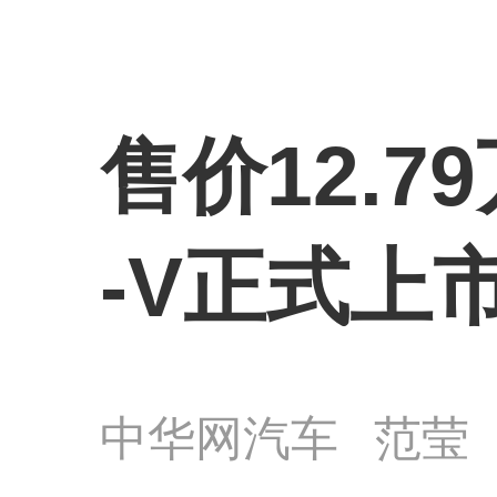
售价12.79
-V正式上
中华网汽车
范莹