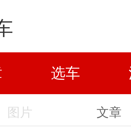
车
章
选车
图片
文章