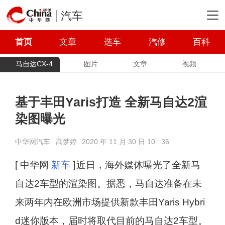
汽车
首页
文章
选车
汽修
百科
马自达CX-4
图片
文章
视频
基于丰田Yaris打造 全新马自达2渲
染图曝光
中华网汽车
高梦婷
2020 年 11 月 30 日 10 : 36
[ 中华网
新车
]
近日，海外媒体曝光了全新马
自达2车型的渲染图。据悉，马自达准备在未
来两年内在欧洲市场提供新款丰田Yaris Hybri
d迷你版本，届时将取代目前的马自达2车型。