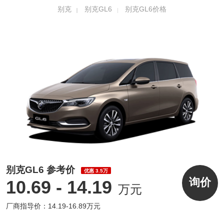
别克
别克GL6
别克GL6价格
设计，一次性可以展示多个卡片任务，简洁清
晰、操作便利。2021款别克GL6智能语音识别
能力进一步升级，内置科大讯飞语音系统，支
持中途打断、多轮对话与情景对话等丰富语
境，更贴近日常交流场景；手机与车机的生态
系统打通是当下主流车载网联方式，2021款别
克GL6的 Super ID超级个人账号设有第三方账
号关联功能，车机与手机间的APP应用数据可
云端共享，提升了车载系统的使用便利性。
别克GL6 参考价
优惠 3.5万
询价
10.69 - 14.19
万元
厂商指导价：14.19-16.89万元