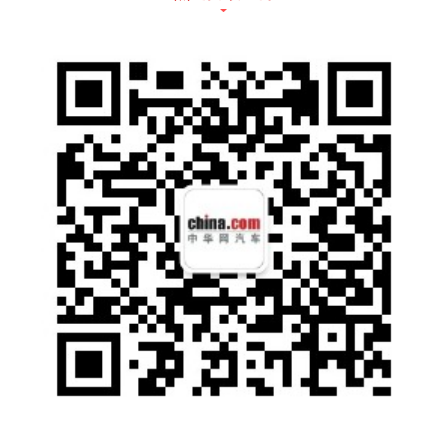
2021款别克GL6标配高清全彩双10.25吋仪表
与中控联屏
洞察新生代消费者“时刻在线”的需求，2021款
别克GL6搭载全新迭代的别克eConnect 3.0智
能互联科技，全系标配高清全彩双10.25吋仪
表与中控联屏，支持包括用户手机端在内的多
屏联动、多应用场景智能分屏、3D动效显示等
扩展功能；中控屏UI交互界面采用全新扁平化