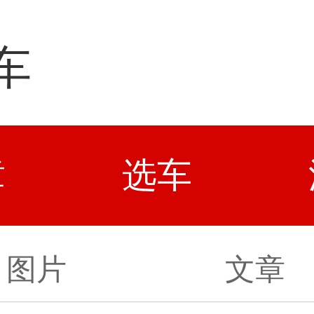
车
章
选车
图片
文章