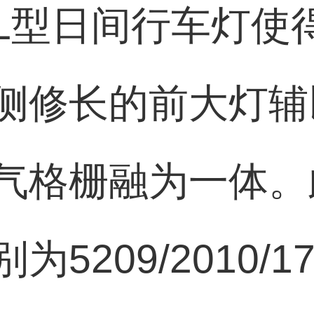
L型日间行车灯使
侧修长的前大灯辅
气格栅融为一体。
5209/2010/1