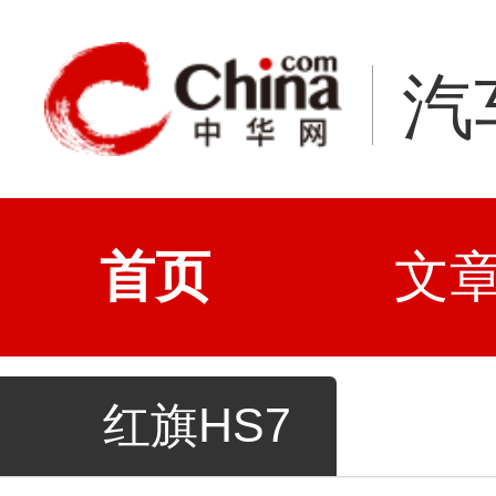
汽
首页
文
红旗HS7