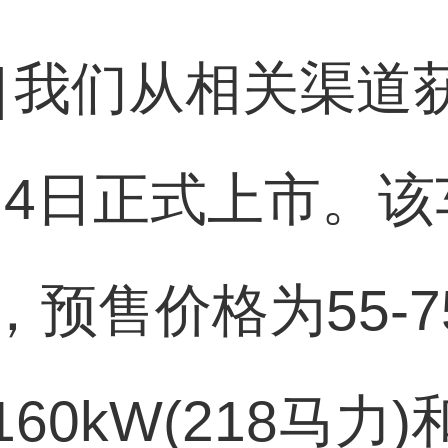
]
我们从相关渠道获
2月4日正式上市。
预售价格为55-
0kW(218马力)和2