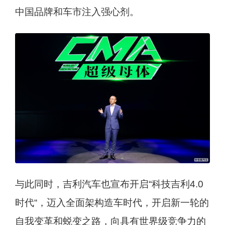
中国品牌和车市注入强心剂。
与此同时，吉利汽车也宣布开启“科技吉利4.0
时代“，迈入全面架构造车时代，开启新一轮的
自我变革和蜕变之路，向具有世界级竞争力的