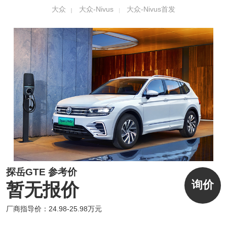
大众
大众-Nivus
大众-Nivus首发
饰，提升了整体的层次感。虽然新车使用了溜
背式设计，但后备厢实用性还是较为可观的，
其拥有415L的容量。
探岳GTE 参考价
询价
暂无报价
内饰方面，因为新车基于大众MQB平台进行打
厂商指导价：24.98-25.98万元