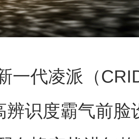
一代凌派（CRID
格高辨识度霸气前脸