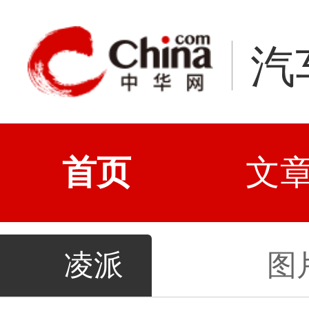
汽
首页
文
凌派
图