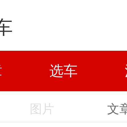
车
章
选车
图片
文