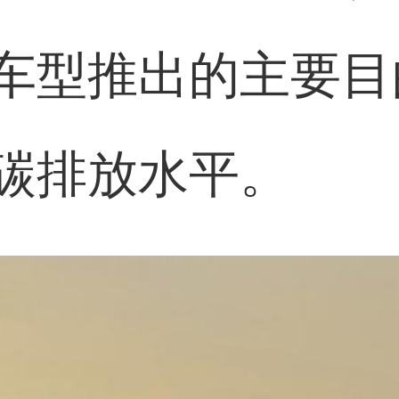
车型推出的主要目
碳排放水平。