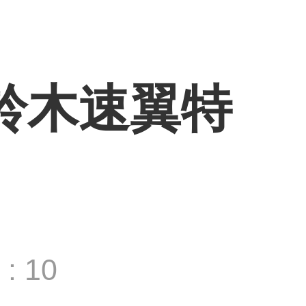
铃木速翼特
: 10