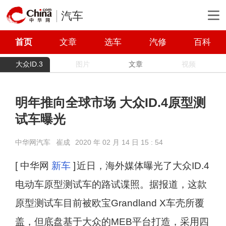
汽车
首页
文章
选车
汽修
百科
大众ID.3
图片
文章
视频
明年推向全球市场 大众ID.4原型测
试车曝光
中华网汽车
崔成
2020 年 02 月 14 日 15 : 54
[ 中华网
新车
]
近日，海外媒体曝光了大众ID.4
电动车原型测试车的路试谍照。据报道，这款
原型测试车目前被欧宝Grandland X车壳所覆
盖，但底盘基于大众的MEB平台打造，采用四