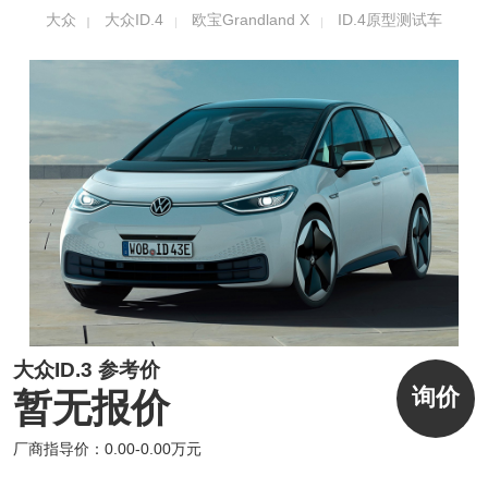
两台电机，最大功率可达302Ps，综合最大续
大众
大众ID.4
欧宝Grandland X
ID.4原型测试车
航里程为500公里，车辆拥有125-150kW的直
流快充能力，可在30分钟内将电量充至80%左
右。
大众ID.3 参考价
询价
暂无报价
厂商指导价：0.00-0.00万元