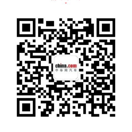
动力方面，2020款本田CR-V将继续搭载1.5T
涡轮增压发动机，其最大功率142kW（193P
s），峰值扭矩243Nm，传动系统匹配6速手动
或CVT无级变速箱。
本次上市新车为年度改款车型，整体设计以及
价格均未做调整，但配置上进行了提升，无形
间使其增加了更大竞争力。