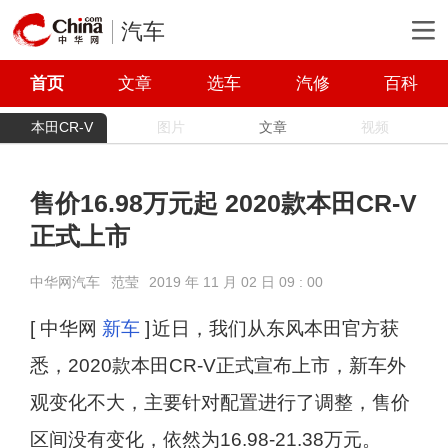
汽车
首页
文章
选车
汽修
百科
本田CR-V
图片
文章
视频
售价16.98万元起 2020款本田CR-V
正式上市
中华网汽车
范莹
2019 年 11 月 02 日 09 : 00
[ 中华网
新车
]
近日，我们从东风本田官方获
悉，2020款本田CR-V正式宣布上市，新车外
观变化不大，主要针对配置进行了调整，售价
区间没有变化，依然为16.98-21.38万元。